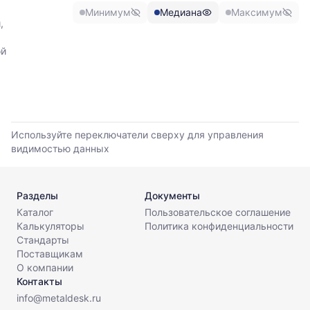
и
листов.
Минимум
Медиана
Максимум
максимальной
,
цены
по
ой
данным
прайс-
листов
поставщиков
за
последние
Используйте переключатели сверху для управления
6
видимостью данных
месяцев.
Используйте
динамику,
чтобы
Разделы
Документы
оценить
Каталог
Пользовательское соглашение
тренд
Калькуляторы
Политика конфиденциальности
и
Стандарты
разброс
Поставщикам
цен
О компании
на
Контакты
рынке.
info@metaldesk.ru