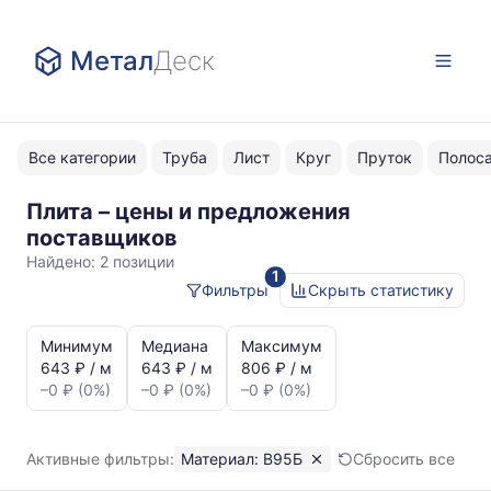
Метал
Деск
Все категории
Труба
Лист
Круг
Пруток
Полос
Плита – цены и предложения
В95Б
поставщиков
Найдено:
2 позиции
1
Фильтры
Скрыть статистику
Статистика
и
Минимум
Медиана
Максимум
динамика
643 ₽ / м
643 ₽ / м
806 ₽ / м
цен:
–0 ₽ (0%)
–0 ₽ (0%)
–0 ₽ (0%)
Плита
В95Б
Показаны
Активные фильтры:
Материал: В95Б
Сбросить все
минимальная,