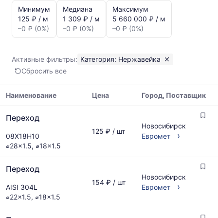
и
Минимум
Медиана
Максимум
динамика
125 ₽ / м
1 309 ₽ / м
5 660 000 ₽ / м
цен:
–0 ₽ (0%)
–0 ₽ (0%)
–0 ₽ (0%)
Переход
Показаны
минимальная,
Активные фильтры:
Категория: Нержавейка
медианная
Сбросить все
и
максимальная
цена
Наименование
Цена
Город, Поставщик
по
Таблица
данным
Переход
цен
прайс-
Новосибирск
на
125 ₽ / шт
листов
›
08Х18Н10
Евромет
металлопрокат
поставщиков
⌀28x1.5, ⌀18x1.5
с
за
указанием
последний
Переход
ГОСТ,
месяц.
Новосибирск
размеров
Статистика
154 ₽ / шт
›
AISI 304L
Евромет
и
рассчитывается
⌀22x1.5, ⌀18x1.5
поставщиков
по
по
актуальным
запросу