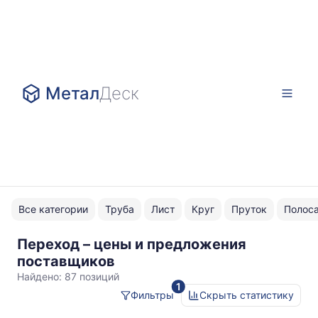
Метал
Деск
Все категории
Труба
Лист
Круг
Пруток
Полос
Переход – цены и предложения
Нержавейка
поставщиков
Найдено:
87 позиций
1
Фильтры
Скрыть статистику
Статистика