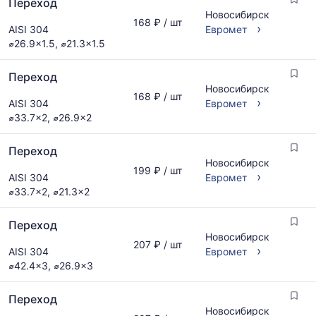
Переход
предложениям
Новосибирск
и
168 ₽ / шт
›
AISI 304
Евромет
обновляется
⌀26.9x1.5, ⌀21.3x1.5
по
мере
обновления
Переход
прайс-
Новосибирск
168 ₽ / шт
›
листов.
AISI 304
Евромет
⌀33.7x2, ⌀26.9x2
Переход
Новосибирск
199 ₽ / шт
›
AISI 304
Евромет
⌀33.7x2, ⌀21.3x2
Переход
Новосибирск
207 ₽ / шт
›
AISI 304
Евромет
⌀42.4x3, ⌀26.9x3
Переход
Новосибирск