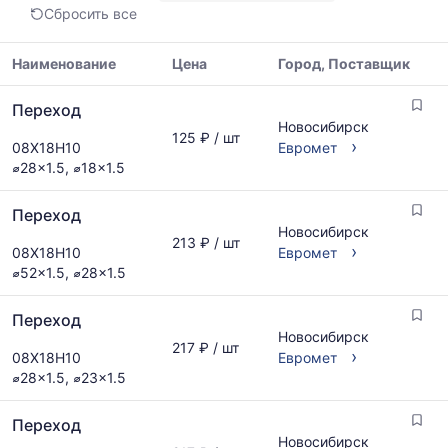
минимальная,
Сбросить все
медианная
и
максимальная
Наименование
Цена
Город, Поставщик
цена
Таблица
по
Переход
цен
данным
Новосибирск
на
125 ₽ / шт
прайс-
›
08Х18Н10
Евромет
металлопрокат
листов
⌀28x1.5, ⌀18x1.5
с
поставщиков
указанием
за
Переход
ГОСТ,
последний
Новосибирск
размеров
месяц.
213 ₽ / шт
›
08Х18Н10
Евромет
и
Статистика
⌀52x1.5, ⌀28x1.5
поставщиков
рассчитывается
по
по
запросу
Переход
актуальным
Новосибирск
предложениям
217 ₽ / шт
›
08Х18Н10
Евромет
и
⌀28x1.5, ⌀23x1.5
обновляется
по
мере
Переход
обновления
Новосибирск