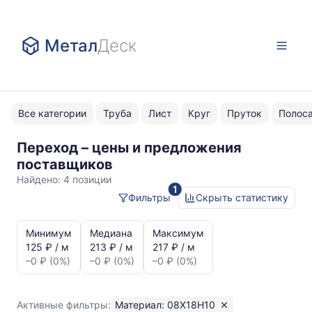
Метал
Деск
Все категории
Труба
Лист
Круг
Пруток
Полос
Переход – цены и предложения
08Х18Н10
поставщиков
Найдено:
4 позиции
1
Фильтры
Скрыть статистику
Статистика
и
Минимум
Медиана
Максимум
динамика
125 ₽ / м
213 ₽ / м
217 ₽ / м
цен:
–0 ₽ (0%)
–0 ₽ (0%)
–0 ₽ (0%)
Переход
08Х18Н10
Показаны
Активные фильтры:
Материал: 08Х18Н10