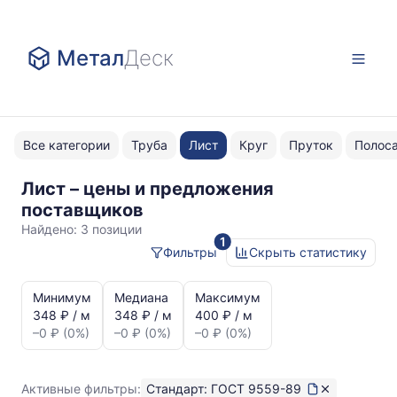
Метал
Деск
Все категории
Труба
Лист
Круг
Пруток
Полос
Лист – цены и предложения
ГОСТ
поставщиков
9559-
Найдено:
3 позиции
1
89
Фильтры
Скрыть статистику
Статистика
и
Минимум
Медиана
Максимум
динамика
348 ₽ / м
348 ₽ / м
400 ₽ / м
цен:
–0 ₽ (0%)
–0 ₽ (0%)
–0 ₽ (0%)
Лист
ГОСТ
9559-
Активные фильтры:
Стандарт: ГОСТ 9559-89