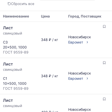
89
Сбросить все
Показаны
минимальная,
медианная
Наименование
Цена
Город, Поставщик
и
Таблица
максимальная
Лист
цен
цена
свинцовый
на
по
Новосибирск
металлопрокат
348 ₽ / кг
данным
›
С3
Евромет
с
прайс-
20x500, 1000
указанием
листов
ГОСТ 9559-89
ГОСТ,
поставщиков
размеров
за
Лист
и
последний
поставщиков
свинцовый
месяц.
Новосибирск
по
Статистика
348 ₽ / кг
›
С1
Евромет
запросу
рассчитывается
10x500, 1000
по
ГОСТ 9559-89
актуальным
предложениям
Лист
и
обновляется
свинцовый
Новосибирск
по