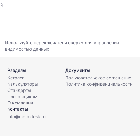
обновления
прайс-
ой
прайс-
листов
листов.
поставщиков
за
последние
6
месяцев.
Используйте переключатели сверху для управления
Используйте
видимостью данных
динамику,
чтобы
оценить
Разделы
Документы
тренд
Каталог
Пользовательское соглашение
и
Калькуляторы
Политика конфиденциальности
разброс
Стандарты
цен
Поставщикам
на
О компании
рынке.
Контакты
Период
info@metaldesk.ru
анализа:
последние
6
© МеталДеск, 2026. Все права защищены.