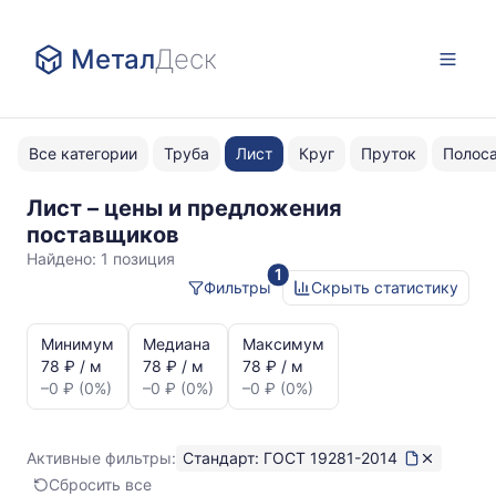
Метал
Деск
Все категории
Труба
Лист
Круг
Пруток
Полос
Лист – цены и предложения
ГОСТ
поставщиков
19281-
Найдено:
1 позиция
1
2014
Фильтры
Скрыть статистику
Статистика
и
Минимум
Медиана
Максимум
динамика
78 ₽ / м
78 ₽ / м
78 ₽ / м
цен:
–0 ₽ (0%)
–0 ₽ (0%)
–0 ₽ (0%)
Лист
ГОСТ
19281-
Активные фильтры:
Стандарт: ГОСТ 19281-2014
2014
Сбросить все
Показаны