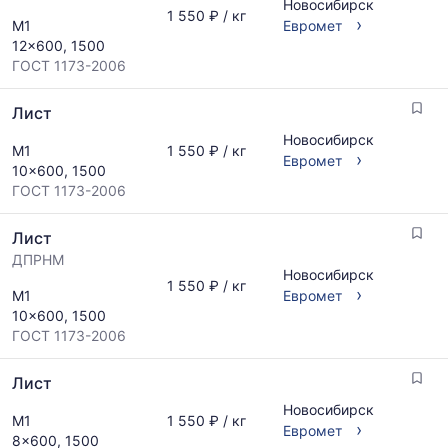
Новосибирск
поставщиков
месяц.
1 550 ₽ / кг
›
М1
Евромет
по
Статистика
12x600, 1500
запросу
рассчитывается
ГОСТ 1173-2006
по
актуальным
Лист
предложениям
и
Новосибирск
М1
1 550 ₽ / кг
обновляется
›
Евромет
10x600, 1500
по
ГОСТ 1173-2006
мере
обновления
прайс-
Лист
листов.
ДПРНМ
Новосибирск
1 550 ₽ / кг
›
М1
Евромет
10x600, 1500
ГОСТ 1173-2006
Лист
Новосибирск
М1
1 550 ₽ / кг
›
Евромет
8x600, 1500