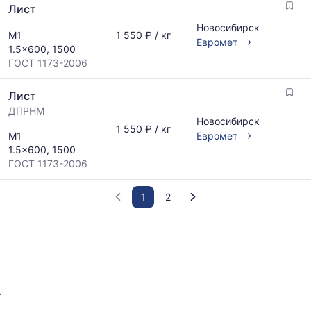
Лист
Новосибирск
М1
1 550 ₽ / кг
›
Евромет
1.5x600, 1500
ГОСТ 1173-2006
Лист
ДПРНМ
Новосибирск
1 550 ₽ / кг
›
М1
Евромет
1.5x600, 1500
ГОСТ 1173-2006
1
2
График
отражает
изменение
минимальной,
медианной
-
и