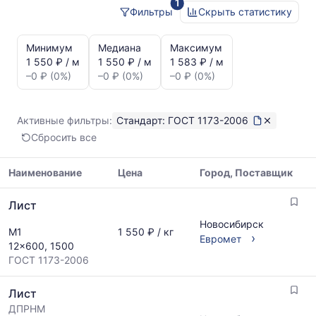
1
2006
Фильтры
Скрыть статистику
Статистика
и
Минимум
Медиана
Максимум
динамика
1 550 ₽ / м
1 550 ₽ / м
1 583 ₽ / м
цен:
–0 ₽ (0%)
–0 ₽ (0%)
–0 ₽ (0%)
Лист
ГОСТ
1173-
Активные фильтры:
Стандарт: ГОСТ 1173-2006
2006
Сбросить все
Показаны
минимальная,
медианная
Наименование
Цена
Город, Поставщик
и
Таблица
максимальная
Лист
цен
цена
на
Новосибирск
по
М1
1 550 ₽ / кг
металлопрокат
›
Евромет
данным
12x600, 1500
с
прайс-
ГОСТ 1173-2006
указанием
листов
ГОСТ,
поставщиков
Лист
размеров
за
и
ДПРНМ
последний