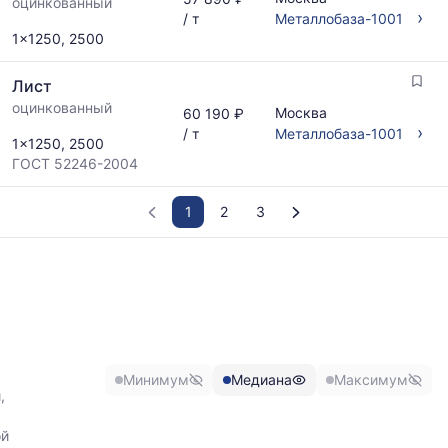
оцинкованный
›
/ т
Металлобаза-1001
1x1250, 2500
Лист
оцинкованный
Москва
60 190 ₽
›
/ т
Металлобаза-1001
1x1250, 2500
ГОСТ 52246-2004
1
2
3
График
отражает
изменение
минимальной,
медианной
и
Минимум
Медиана
Максимум
максимальной
,
цены
по
ой
данным