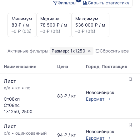
Фильтры
Скрыть статистику
Статистика
и
Минимум
Медиана
Максимум
динамика
83 ₽ / м
78 500 ₽ / м
536 000 ₽ / м
цен:
–0 ₽ (0%)
–0 ₽ (0%)
–0 ₽ (0%)
Лист
1x1250
Показаны
Активные фильтры:
Размер: 1x1250
Сбросить все
минимальная,
медианная
Наименование
Цена
Город, Поставщик
и
максимальная
Таблица
цена
Лист
цен
по
х/к
•
кп
•
пс
на
данным
Новосибирск
металлопрокат
83 ₽ / кг
прайс-
›
Ст08кп
Евромет
с
листов
Ст08пс
указанием
поставщиков
1x1250, 2500
ГОСТ,
за
размеров
последний
Лист
и
месяц.
Новосибирск
поставщиков
х/к
•
оцинкованный
94 ₽ / кг
Статистика
›
Евромет
по