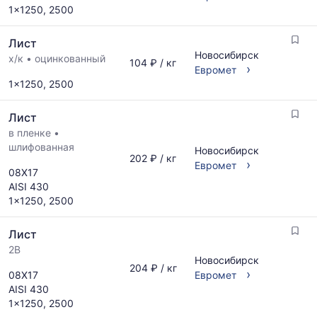
рассчитывается
1x1250, 2500
запросу
по
актуальным
Лист
предложениям
Новосибирск
х/к
•
оцинкованный
и
104 ₽ / кг
›
Евромет
обновляется
1x1250, 2500
по
мере
Лист
обновления
прайс-
в пленке
•
листов.
шлифованная
Новосибирск
202 ₽ / кг
›
Евромет
08Х17
AISI 430
1x1250, 2500
Лист
2B
Новосибирск
204 ₽ / кг
›
08Х17
Евромет
AISI 430
1x1250, 2500