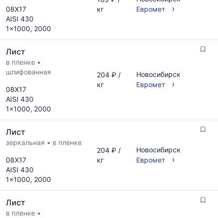
по
рассчитывается
›
08Х17
кг
Евромет
запросу
по
AISI 430
актуальным
1x1000, 2000
предложениям
и
Лист
обновляется
в пленке
•
по
шлифованная
мере
Новосибирск
204 ₽ /
обновления
›
кг
Евромет
08Х17
прайс-
AISI 430
листов.
1x1000, 2000
Лист
зеркальная
•
в пленке
Новосибирск
204 ₽ /
›
08Х17
кг
Евромет
AISI 430
1x1000, 2000
Лист
в пленке
•