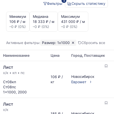
1
Фильтры
Скрыть статистику
Статистика
и
Минимум
Медиана
Максимум
динамика
106 ₽ / м
18 333 ₽ / м
431 000 ₽ / м
цен:
–0 ₽ (0%)
–0 ₽ (0%)
–0 ₽ (0%)
Лист
1x1000
Показаны
Активные фильтры:
Размер: 1x1000
Сбросить все
минимальная,
медианная
Наименование
Цена
Город, Поставщик
и
максимальная
Таблица
цена
Лист
цен
по
х/к
•
кп
•
пс
на
данным
Новосибирск
106 ₽ /
металлопрокат
прайс-
›
Ст08кп
кг
Евромет
с
листов
Ст08пс
указанием
поставщиков
1x1000, 2000
ГОСТ,
за
размеров
последний
Лист
и
месяц.
поставщиков
х/к
Статистика
Новосибирск
185 ₽ /