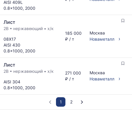
AISI 409L
0.8x1000, 2000
Лист
2B
•
нержавеющий
•
х/к
Москва
185 000
›
08Х17
₽ / т
Новаметалл
AISI 430
0.8x1000, 2000
Лист
2B
•
нержавеющий
•
х/к
Москва
271 000
›
₽ / т
Новаметалл
AISI 304
0.8x1000, 2000
1
2
График
отражает
изменение