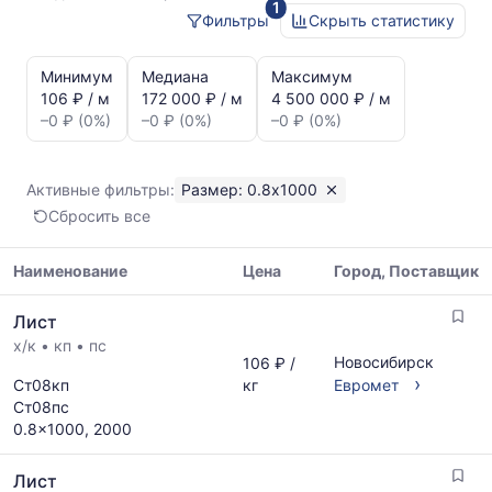
1
Фильтры
Скрыть статистику
Статистика
и
Минимум
Медиана
Максимум
динамика
106 ₽ / м
172 000 ₽ / м
4 500 000 ₽ / м
цен:
–0 ₽ (0%)
–0 ₽ (0%)
–0 ₽ (0%)
Лист
0.8x1000
Показаны
Активные фильтры:
Размер: 0.8x1000
минимальная,
Сбросить все
медианная
и
максимальная
Наименование
Цена
Город, Поставщик
цена
Таблица
по
Лист
цен
данным
х/к
•
кп
•
пс
на
прайс-
Новосибирск
106 ₽ /
металлопрокат
листов
›
Ст08кп
кг
Евромет
с
поставщиков
Ст08пс
указанием
за
0.8x1000, 2000
ГОСТ,
последний
размеров
месяц.
Лист
и
Статистика