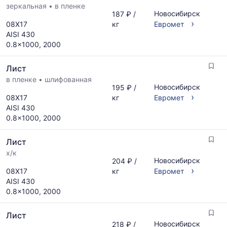
поставщиков
зеркальная
•
в пленке
рассчитывается
Новосибирск
187 ₽ /
по
по
›
08Х17
кг
Евромет
запросу
актуальным
AISI 430
предложениям
0.8x1000, 2000
и
обновляется
Лист
по
мере
в пленке
•
шлифованная
Новосибирск
195 ₽ /
обновления
›
08Х17
кг
Евромет
прайс-
AISI 430
листов.
0.8x1000, 2000
Лист
х/к
Новосибирск
204 ₽ /
›
08Х17
кг
Евромет
AISI 430
0.8x1000, 2000
Лист
Новосибирск
218 ₽ /