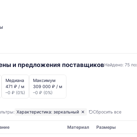
ты
зеркальн
цены и предложения поставщиков
Найдено:
75 по
Медиана
Максимум
471 ₽ / м
309 000 ₽ / м
–0 ₽ (0%)
–0 ₽ (0%)
ильтры:
Характеристика: зеркальный
Сбросить все
я,
ание
Материал
Размеры
ая