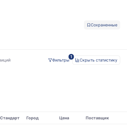
Сохраненные
1
ый
зиций
Фильтры
Скрыть статистику
Стандарт
Город
Цена
Поставщик