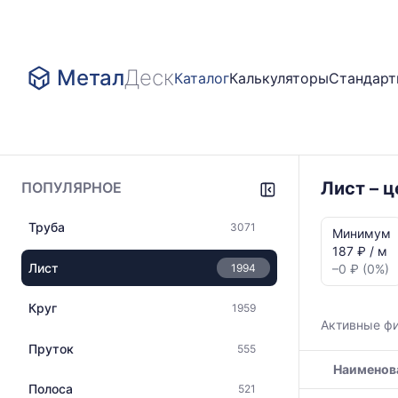
Метал
Деск
Каталог
Калькуляторы
Стандар
Лист – 
ПОПУЛЯРНОЕ
Статистика
Труба
3071
и
Минимум
динамика
187 ₽ / м
цен:
Лист
1994
–0 ₽ (0%)
Лист
зеркальный
Круг
1959
Показаны
Активные ф
минимальна
Пруток
555
медианная
Наименов
и
максимальн
Полоса
521
Таблица