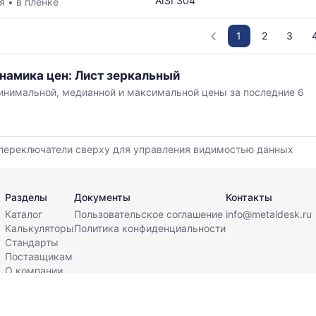
AISI 304
ая
•
в пленке
1
2
3
намика цен: Лист зеркальный
нимальной, медианной и максимальной цены за последние 6
,
переключатели сверху для управления видимостью данных
й
Разделы
Документы
Контакты
Каталог
Пользовательское соглашение
info@metaldesk.ru
Калькуляторы
Политика конфиденциальности
Стандарты
Поставщикам
О компании