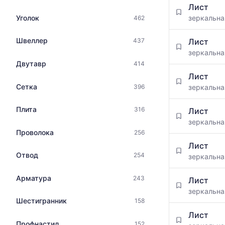
цена
Лист
цен
по
Уголок
зеркальн
462
на
данным
металлопрокат
прайс-
с
Швеллер
Лист
437
листов
указанием
зеркальн
поставщико
ГОСТ,
Двутавр
414
за
размеров
последний
Лист
и
месяц.
Сетка
396
зеркальн
поставщиков
Статистика
по
рассчитыва
Плита
316
запросу
Лист
по
зеркальн
актуальным
Проволока
256
предложени
и
Лист
Отвод
обновляется
254
зеркальн
по
мере
Арматура
243
Лист
обновления
зеркальн
прайс-
Шестигранник
158
листов.
Лист
Профнастил
152