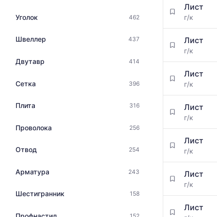
максимальн
Лист
цен
цена
Уголок
г/к
462
на
по
металлопрокат
данным
с
Швеллер
Лист
437
прайс-
указанием
г/к
листов
ГОСТ,
Двутавр
414
поставщико
размеров
за
Лист
и
последний
Сетка
396
г/к
поставщиков
месяц.
по
Статистика
Плита
316
запросу
Лист
рассчитыва
г/к
по
Проволока
256
актуальным
предложени
Лист
Отвод
и
254
г/к
обновляется
по
Арматура
243
Лист
мере
г/к
обновления
Шестигранник
158
прайс-
Лист
листов.
Профнастил
152