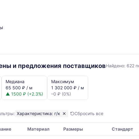
ты
г/
цены и предложения поставщиков
Найдено:
622 п
к
Медиана
Максимум
65 500 ₽ / м
1 302 000 ₽ / м
▲ 1500 ₽ (+2.3%)
–0 ₽ (0%)
ильтры:
Характеристика: г/к
Сбросить все
я,
вание
Материал
Размеры
Стандарт