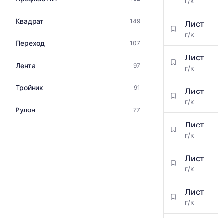
г/к
Квадрат
149
Лист
г/к
Переход
107
Лист
Лента
97
г/к
Тройник
91
Лист
г/к
Рулон
77
Лист
г/к
Лист
г/к
Лист
г/к