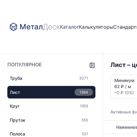
Метал
Деск
Каталог
Калькуляторы
Стандар
Лист – 
ПОПУЛЯРНОЕ
Статистика
Труба
3071
и
Минимум
динамика
62 ₽ / м
цен:
Лист
1994
–0 ₽ (0%)
Лист
г/
Круг
1959
к
Активные ф
Показаны
Пруток
555
минимальна
Наимено
медианная
и
Полоса
521
Таблица