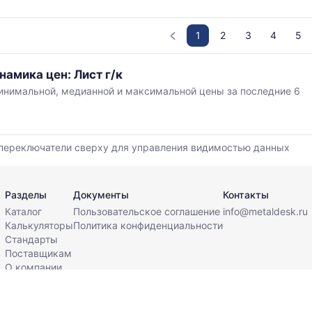
1
2
3
4
5
намика цен: Лист г/к
нимальной, медианной и максимальной цены за последние 6
,
переключатели сверху для управления видимостью данных
й
Разделы
Документы
Контакты
Каталог
Пользовательское соглашение
info@metaldesk.ru
Калькуляторы
Политика конфиденциальности
Стандарты
Поставщикам
О компании