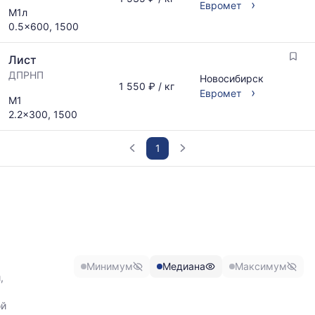
›
Евромет
М1л
0.5x600, 1500
Лист
ДПРНП
Новосибирск
1 550 ₽ / кг
›
Евромет
М1
2.2x300, 1500
1
График
отражает
изменение
минимальной,
медианной
и
Минимум
Медиана
Максимум
максимальной
,
цены
по
ой
данным