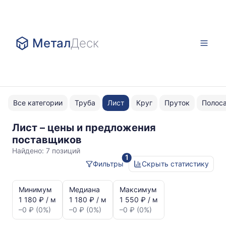
Метал
Деск
Все категории
Труба
Лист
Круг
Пруток
Полос
Лист – цены и предложения
ДПРНП
поставщиков
Найдено:
7 позиций
1
Фильтры
Скрыть статистику
Статистика
и
Минимум
Медиана
Максимум
динамика
1 180 ₽ / м
1 180 ₽ / м
1 550 ₽ / м
цен:
–0 ₽ (0%)
–0 ₽ (0%)
–0 ₽ (0%)
Лист