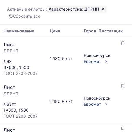
ДПРНП
Показаны
Активные фильтры:
Характеристика: ДПРНП
минимальная,
Сбросить все
медианная
и
максимальная
Наименование
Цена
Город, Поставщик
цена
Таблица
по
Лист
цен
данным
ДПРНП
на
прайс-
Новосибирск
металлопрокат
1 180 ₽ / кг
листов
›
Л63
Евромет
с
поставщиков
3x600, 1500
указанием
за
ГОСТ 2208-2007
ГОСТ,
последний
размеров
месяц.
Лист
и
Статистика
поставщиков
ДПРНП
рассчитывается
Новосибирск
по
по
1 180 ₽ / кг
›
Л63пт
Евромет
запросу
актуальным
1x600, 1500
предложениям
ГОСТ 2208-2007
и
обновляется
Лист
по