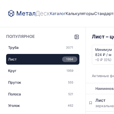
Метал
Деск
Каталог
Калькуляторы
Стандар
Лист – 
ПОПУЛЯРНОЕ
Статистика
Труба
3071
и
Минимум
динамика
824 ₽ / м
цен:
Лист
1994
–0 ₽ (0%)
Лист
цвет
Круг
1959
медь
Активные ф
Показаны
Пруток
555
минимальна
Наименов
медианная
и
Полоса
521
Таблица
максимальн
Лист
цен
цена
Уголок
зеркальн
462
на
по
металлопрокат