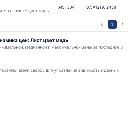
AISI 304
0.5x1219, 2438
ая
•
в пленке
•
цвет медь
в
1
намика цен: Лист цвет медь
ется
нимальной, медианной и максимальной цены за последние 6
,
ям
переключатели сверху для управления видимостью данных
й