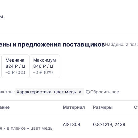
ты
цвет
цены и предложения поставщиков
Найдено:
2 поз
медь
Медиана
Максимум
824 ₽ / м
846 ₽ / м
–0 ₽ (0%)
–0 ₽ (0%)
ильтры:
Характеристика: цвет медь
Сбросить все
я,
ание
Материал
Размеры
С
ая
AISI 304
0.8x1219, 2438
ая
•
в пленке
•
цвет медь