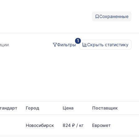
Сохраненные
1
иции
Фильтры
Скрыть статистику
тандарт
Город
Цена
Поставщик
Новосибирск
824 ₽ / кг
Евромет