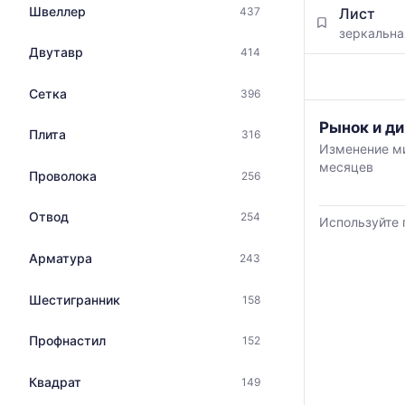
данным
с
Швеллер
Лист
437
прайс-
указанием
зеркальн
листов
ГОСТ,
Двутавр
414
поставщико
размеров
за
и
последний
Сетка
396
поставщиков
месяц.
по
График
Рынок и ди
Статистика
Плита
316
запросу
отражает
рассчитыва
Изменение ми
изменение
по
месяцев
Проволока
минимальной
256
актуальным
медианной
предложени
и
Отвод
и
254
Используйте 
максимально
обновляется
цены
по
Арматура
243
по
мере
данным
обновления
Шестигранник
158
прайс-
прайс-
листов
листов.
поставщиков
Профнастил
152
за
последние
Квадрат
149
6