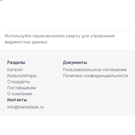
поставщиков
за
последние
6
месяцев.
Используйте
Используйте переключатели сверху для управления
динамику,
видимостью данных
чтобы
оценить
тренд
Разделы
Документы
и
разброс
Каталог
Пользовательское соглашение
цен
Калькуляторы
Политика конфиденциальности
на
Стандарты
рынке.
Поставщикам
О компании
Период
Контакты
анализа:
info@metaldesk.ru
последние
6
месяцев
Поставщиков
© МеталДеск, 2026. Все права защищены.
в