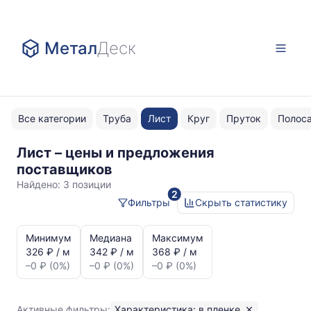
Метал
Деск
Все категории
Труба
Лист
Круг
Пруток
Полос
Лист – цены и предложения
в
поставщиков
пленке
Найдено:
3 позиции
2
ASTM
Фильтры
Скрыть статистику
A240
Статистика
и
Минимум
Медиана
Максимум
динамика
326 ₽ / м
342 ₽ / м
368 ₽ / м
цен:
–0 ₽ (0%)
–0 ₽ (0%)
–0 ₽ (0%)
Лист
в
пленке
Активные фильтры:
Характеристика: в пленке