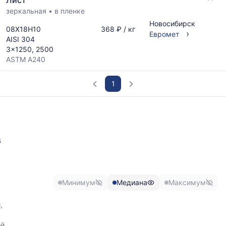
Лист
обновляется
по
зеркальная
•
в пленке
мере
Новосибирск
08Х18Н10
368 ₽ / кг
обновления
›
Евромет
AISI 304
прайс-
3x1250, 2500
листов.
ASTM A240
1
График
отражает
изменение
в
минимальной,
медианной
и
максимальной
цены
Минимум
Медиана
Максимум
по
данным
,
прайс-
листов
ой