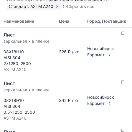
ASTM
Стандарт: ASTM A240
Сбросить все
A240
Показаны
минимальная,
Наименование
Цена
Город, Поставщик
медианная
Таблица
и
Лист
цен
максимальная
зеркальная
•
в пленке
на
цена
металлопрокат
Новосибирск
по
08Х18Н10
326 ₽ / кг
с
›
Евромет
данным
AISI 304
указанием
прайс-
2x1250, 2500
ГОСТ,
листов
ASTM A240
размеров
поставщиков
и
за
Лист
поставщиков
последний
по
зеркальная
•
в пленке
месяц.
запросу
Статистика
Новосибирск
08Х18Н10
342 ₽ / кг
›
рассчитывается
Евромет
AISI 304
по
0.5x1250, 2500
актуальным
ASTM A240
предложениям
и