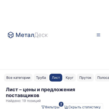
Метал
Деск
Все категории
Труба
Лист
Круг
Пруток
Полос
Лист – цены и предложения
ВТ20
поставщиков
отожжённый
Найдено:
19 позиций
2
Фильтры
Скрыть статистику