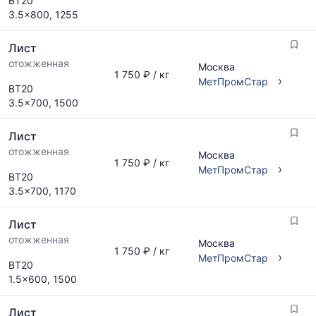
ВТ20
по
рассчитывается
3.5x800, 1255
запросу
по
актуальным
Лист
предложениям
и
отожженная
Москва
1 750 ₽ / кг
обновляется
›
МетПромСтар
ВТ20
по
3.5x700, 1500
мере
обновления
прайс-
Лист
листов.
отожженная
Москва
1 750 ₽ / кг
›
МетПромСтар
ВТ20
3.5x700, 1170
Лист
отожженная
Москва
1 750 ₽ / кг
›
МетПромСтар
ВТ20
1.5x600, 1500
Лист