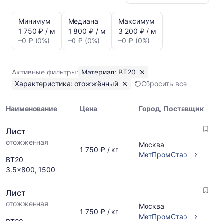
Статистика
и
Минимум
Медиана
Максимум
динамика
1 750 ₽ / м
1 800 ₽ / м
3 200 ₽ / м
цен:
–0 ₽ (0%)
–0 ₽ (0%)
–0 ₽ (0%)
Лист
отожжённый
ВТ20
Активные фильтры:
Материал: ВТ20
Показаны
Характеристика: отожжённый
Сбросить все
минимальная,
медианная
и
Наименование
Цена
Город, Поставщик
максимальная
Таблица
цена
Лист
цен
по
отожженная
на
Москва
данным
1 750 ₽ / кг
металлопрокат
›
МетПромСтар
прайс-
ВТ20
с
листов
3.5x800, 1500
указанием
поставщиков
ГОСТ,
за
Лист
размеров
последний
и
отожженная
месяц.
Москва
1 750 ₽ / кг
поставщиков
›
Статистика
МетПромСтар