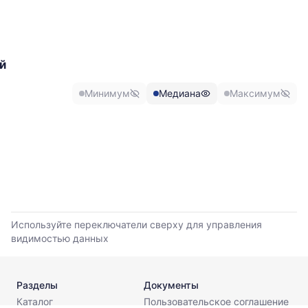
График
отражает
изменение
минимальной,
медианной
й
и
максимальной
Минимум
Медиана
Максимум
цены
по
данным
прайс-
листов
поставщиков
за
последние
6
месяцев.
Используйте переключатели сверху для управления
Используйте
видимостью данных
динамику,
чтобы
оценить
Разделы
Документы
тренд
Каталог
Пользовательское соглашение
и