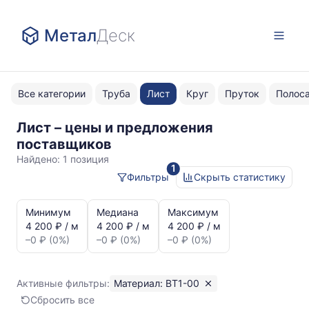
Метал
Деск
Все категории
Труба
Лист
Круг
Пруток
Полос
Лист – цены и предложения
ВТ1-
поставщиков
00
Найдено:
1 позиция
1
Фильтры
Скрыть статистику
Статистика
и
Минимум
Медиана
Максимум
динамика
4 200 ₽ / м
4 200 ₽ / м
4 200 ₽ / м
цен:
–0 ₽ (0%)
–0 ₽ (0%)
–0 ₽ (0%)
Лист
ВТ1-
00
Активные фильтры:
Материал: ВТ1-00
Показаны
Сбросить все
минимальная,