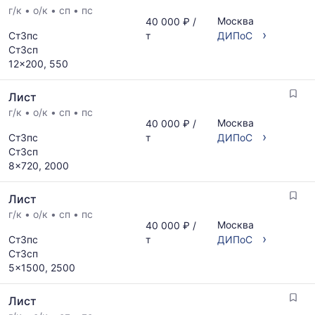
поставщиков
г/к
•
о/к
•
сп
•
пс
Статистика
Москва
40 000 ₽ /
по
рассчитывается
›
Ст3пс
т
ДИПоС
запросу
по
Ст3сп
актуальным
12x200, 550
предложениям
и
Лист
обновляется
по
г/к
•
о/к
•
сп
•
пс
Москва
40 000 ₽ /
мере
›
Ст3пс
т
ДИПоС
обновления
Ст3сп
прайс-
8x720, 2000
листов.
Лист
г/к
•
о/к
•
сп
•
пс
Москва
40 000 ₽ /
›
Ст3пс
т
ДИПоС
Ст3сп
5x1500, 2500
Лист