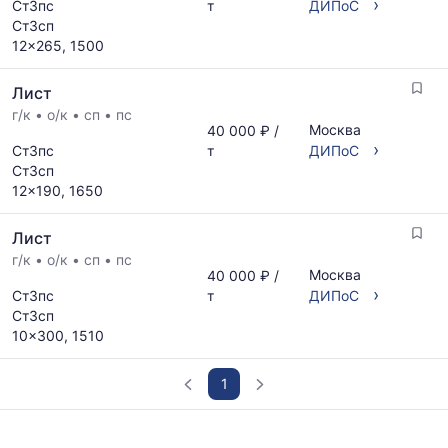
›
Ст3пс
т
ДИПоС
Ст3сп
12x265, 1500
Лист
г/к
•
о/к
•
сп
•
пс
Москва
40 000 ₽ /
›
Ст3пс
т
ДИПоС
Ст3сп
12x190, 1650
Лист
г/к
•
о/к
•
сп
•
пс
Москва
40 000 ₽ /
›
Ст3пс
т
ДИПоС
Ст3сп
10x300, 1510
1
График