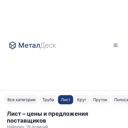
Метал
Деск
Все категории
Труба
Лист
Круг
Пруток
Полос
Лист – цены и предложения
Ст3сп
поставщиков
сп
Найдено:
19 позиций