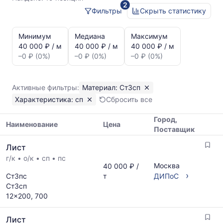
2
Фильтры
Скрыть статистику
Статистика
и
Минимум
Медиана
Максимум
динамика
40 000 ₽ / м
40 000 ₽ / м
40 000 ₽ / м
цен:
–0 ₽ (0%)
–0 ₽ (0%)
–0 ₽ (0%)
Лист
сп
Ст3сп
Активные фильтры:
Материал: Ст3сп
Показаны
Характеристика: сп
Сбросить все
минимальная,
медианная
Город,
и
Наименование
Цена
Поставщик
максимальная
Таблица
цена
Лист
цен
по
г/к
•
о/к
•
сп
•
пс
на
данным
Москва
40 000 ₽ /
металлопрокат
прайс-
›
Ст3пс
т
ДИПоС
с
листов
Ст3сп
указанием
поставщиков
12x200, 700
ГОСТ,
за
размеров
последний
Лист
и
месяц.