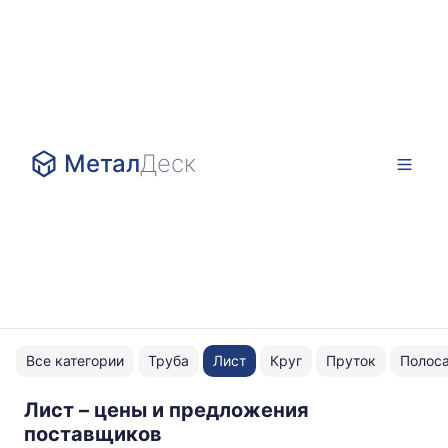
Метал
Деск
Все категории
Труба
Лист
Круг
Пруток
Полос
Лист – цены и предложения
Ст3сп-5
поставщиков