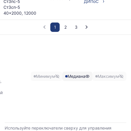
›
Ст3пс-5
ДИПоС
Ст3сп-5
40x2000, 12000
1
2
3
График
отражает
изменение
минимальной,
медианной
и
Минимум
Медиана
Максимум
максимальной
,
цены
по
ой
данным
прайс-
листов
поставщиков
за
последние
Используйте переключатели сверху для управления
6