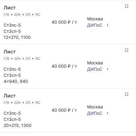
размеров
Статистика
Лист
и
рассчитывается
поставщиков
г/к
•
о/к
•
сп
•
пс
по
Москва
по
актуальным
40 000 ₽ / т
›
Ст3пс-5
ДИПоС
запросу
предложениям
Ст3сп-5
и
12x270, 1100
обновляется
по
Лист
мере
обновления
г/к
•
о/к
•
сп
•
пс
Москва
прайс-
40 000 ₽ / т
›
Ст3пс-5
ДИПоС
листов.
Ст3сп-5
4x940, 940
Лист
г/к
•
о/к
•
сп
•
пс
Москва
40 000 ₽ / т
›
Ст3пс-5
ДИПоС
Ст3сп-5
20x215, 1300