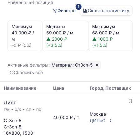
Найдено:
56 позиций
1
Фильтры
Скрыть статистику
Статистика
и
Минимум
Медиана
Максимум
динамика
40 000 ₽ /
59 000 ₽ / м
68 000 ₽ / м
цен:
м
▲ 2000 ₽
▲ 1000 ₽
Лист
–0 ₽ (0%)
(+3.5%)
(+1.5%)
Ст3сп-5
Показаны
минимальная,
Активные фильтры:
Материал: Ст3сп-5
медианная
Сбросить все
и
максимальная
цена
Наименование
Цена
Город, Поставщик
по
Таблица
данным
Лист
цен
прайс-
г/к
•
о/к
•
сп
•
пс
на
листов
Москва
металлопрокат
40 000 ₽ / т
поставщиков
›
Ст3пс-5
ДИПоС
с
за
Ст3сп-5
указанием
последний
16x800, 1500
ГОСТ,
месяц.