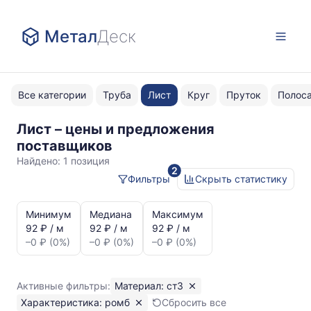
Метал
Деск
Все категории
Труба
Лист
Круг
Пруток
Полос
Лист – цены и предложения
ст3
поставщиков
ромб
Найдено:
1 позиция
2
Фильтры
Скрыть статистику
Статистика
и
Минимум
Медиана
Максимум
динамика
92 ₽ / м
92 ₽ / м
92 ₽ / м
цен:
–0 ₽ (0%)
–0 ₽ (0%)
–0 ₽ (0%)
Лист
ромб
ст3
Активные фильтры:
Материал: ст3
Показаны
Характеристика: ромб
Сбросить все
минимальная,