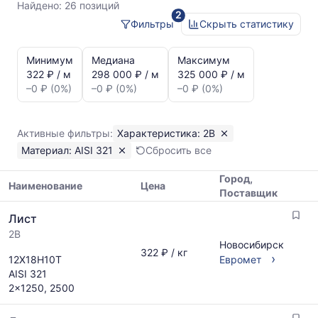
AISI
Найдено:
26 позиций
2
321
Фильтры
Скрыть статистику
Статистика
и
Минимум
Медиана
Максимум
динамика
322 ₽ / м
298 000 ₽ / м
325 000 ₽ / м
цен:
–0 ₽ (0%)
–0 ₽ (0%)
–0 ₽ (0%)
Лист
2B
AISI
Активные фильтры:
Характеристика: 2B
321
Материал: AISI 321
Сбросить все
Показаны
минимальная,
Город,
медианная
Наименование
Цена
Поставщик
и
Таблица
максимальная
Лист
цен
цена
2B
на
по
Новосибирск
металлопрокат
322 ₽ / кг
данным
›
12Х18Н10Т
Евромет
с
прайс-
AISI 321
указанием
листов
2x1250, 2500
ГОСТ,
поставщиков
размеров
за