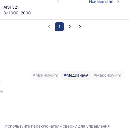
›
т
Новаметалл
AISI 321
3x1000, 2000
1
2
График
отражает
изменение
минимальной,
медианной
1
и
Минимум
Медиана
Максимум
максимальной
,
цены
по
ой
данным
прайс-
листов
поставщиков
за
последние
Используйте переключатели сверху для управления
6