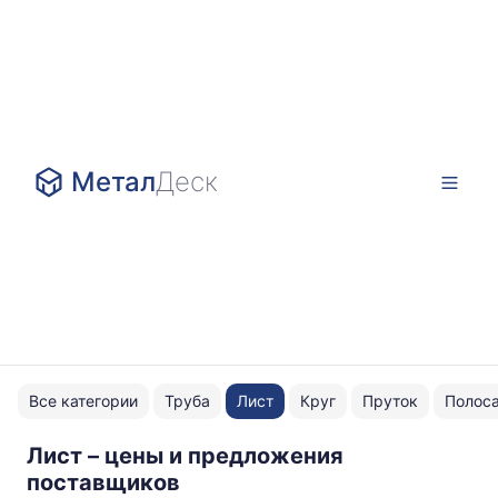
Метал
Деск
Все категории
Труба
Лист
Круг
Пруток
Полос
Лист – цены и предложения
2B
поставщиков