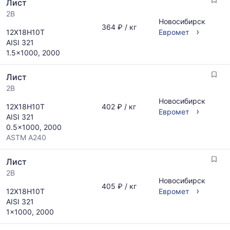
Лист
и
последний
поставщиков
2B
месяц.
Новосибирск
по
Статистика
364 ₽ / кг
›
12Х18Н10Т
Евромет
запросу
рассчитывается
AISI 321
по
1.5x1000, 2000
актуальным
предложениям
Лист
и
обновляется
2B
по
Новосибирск
12Х18Н10Т
402 ₽ / кг
мере
›
Евромет
AISI 321
обновления
0.5x1000, 2000
прайс-
ASTM A240
листов.
Лист
2B
Новосибирск
405 ₽ / кг
›
12Х18Н10Т
Евромет
AISI 321
1x1000, 2000