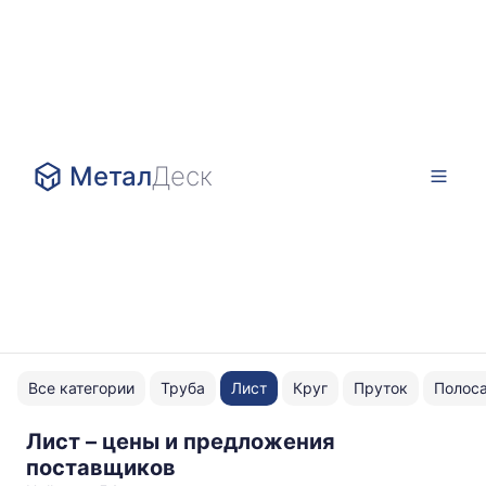
Метал
Деск
Все категории
Труба
Лист
Круг
Пруток
Полос
Лист – цены и предложения
AISI
поставщиков