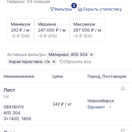
304
Найдено:
54 позиции
2
г/
Фильтры
Скрыть статистику
к
Статистика
и
Минимум
Медиана
Максимум
динамика
242 ₽ / м
247 000 ₽ / м
297 000 ₽ / м
цен:
–0 ₽ (0%)
–0 ₽ (0%)
–0 ₽ (0%)
Лист
г/
к
Активные фильтры:
Материал: AISI 304
AISI
Характеристика: г/к
Сбросить все
304
Показаны
минимальная,
Наименование
Цена
Город, Поставщик
медианная
Таблица
и
Лист
цен
максимальная
г/к
на
цена
Новосибирск
металлопрокат
242 ₽ / кг
по
›
08Х18Н10
Евромет
с
данным
AISI 304
указанием
прайс-
3x1400, 1800
ГОСТ,
листов
размеров
поставщиков