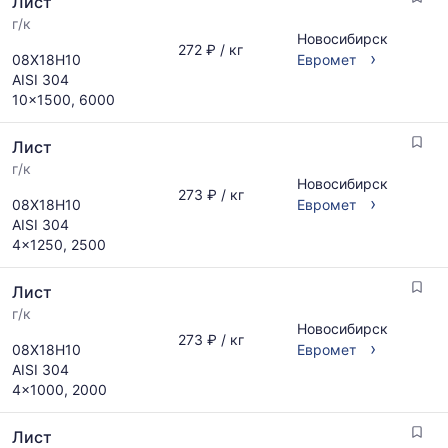
Лист
и
за
поставщиков
г/к
последний
Новосибирск
по
месяц.
272 ₽ / кг
›
08Х18Н10
Евромет
запросу
Статистика
AISI 304
рассчитывается
10x1500, 6000
по
актуальным
Лист
предложениям
и
г/к
Новосибирск
обновляется
273 ₽ / кг
›
08Х18Н10
Евромет
по
AISI 304
мере
4x1250, 2500
обновления
прайс-
листов.
Лист
г/к
Новосибирск
273 ₽ / кг
›
08Х18Н10
Евромет
AISI 304
4x1000, 2000
Лист