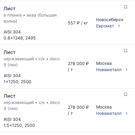
по
Лист
актуальным
предложениям
в пленке
•
аква (большая
Новосибирск
и
волна)
557 ₽ / кг
›
Евромет
обновляется
AISI 304
по
0.8x1248, 2495
мере
обновления
прайс-
Лист
листов.
нержавеющий
•
х/к
•
deco
Москва
278 000 ₽
9 (лен)
›
/ т
Новаметалл
AISI 304
1x1250, 2500
Лист
нержавеющий
•
х/к
•
deco
Москва
278 000 ₽
9 (лен)
›
/ т
Новаметалл
AISI 304
1.5x1250, 2500