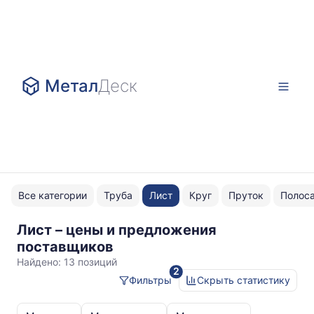
Метал
Деск
Все категории
Труба
Лист
Круг
Пруток
Полос
Лист – цены и предложения
декоративный
поставщиков
AISI
Найдено:
13 позиций
2
304
Фильтры
Скрыть статистику
Статистика
и