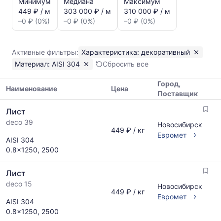
Минимум
Медиана
Максимум
динамика
449 ₽ / м
303 000 ₽ / м
310 000 ₽ / м
цен:
–0 ₽ (0%)
–0 ₽ (0%)
–0 ₽ (0%)
Лист
декоративный
AISI
Активные фильтры:
Характеристика: декоративный
304
Материал: AISI 304
Сбросить все
Показаны
минимальная,
Город,
медианная
Наименование
Цена
Поставщик
и
Таблица
максимальная
Лист
цен
цена
deco 39
на
Новосибирск
по
449 ₽ / кг
металлопрокат
›
Евромет
данным
AISI 304
с
прайс-
0.8x1250, 2500
указанием
листов
ГОСТ,
поставщиков
Лист
размеров
за
и
deco 15
последний
Новосибирск
449 ₽ / кг
поставщиков
›
месяц.
Евромет
AISI 304
по
Статистика
0.8x1250, 2500
запросу
рассчитывается