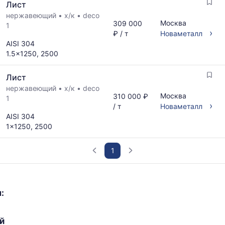
Лист
нержавеющий
•
х/к
•
deco
Москва
309 000
1
›
₽ / т
Новаметалл
AISI 304
1.5x1250, 2500
Лист
нержавеющий
•
х/к
•
deco
Москва
310 000 ₽
1
›
/ т
Новаметалл
AISI 304
1x1250, 2500
1
График
отражает
:
изменение
минимальной,
медианной
й