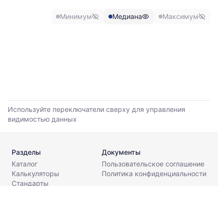
и
максимальной
Минимум
Медиана
Максимум
цены
по
данным
прайс-
листов
поставщиков
за
последние
6
месяцев.
Используйте переключатели сверху для управления
Используйте
видимостью данных
динамику,
чтобы
оценить
Разделы
Документы
тренд
Каталог
Пользовательское соглашение
и
Калькуляторы
Политика конфиденциальности
разброс
Стандарты
цен
Поставщикам
на
О компании
рынке.
Контакты