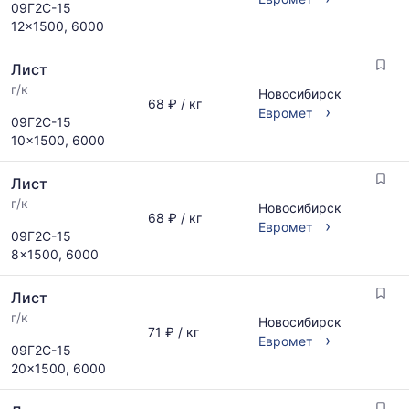
09Г2С-15
по
Статистика
12x1500, 6000
запросу
рассчитывается
по
Лист
актуальным
предложениям
г/к
Новосибирск
68 ₽ / кг
и
›
Евромет
09Г2С-15
обновляется
10x1500, 6000
по
мере
обновления
Лист
прайс-
г/к
Новосибирск
листов.
68 ₽ / кг
›
Евромет
09Г2С-15
8x1500, 6000
Лист
г/к
Новосибирск
71 ₽ / кг
›
Евромет
09Г2С-15
20x1500, 6000