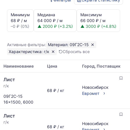
Статистика
и
Минимум
Медиана
Максимум
динамика
68 ₽ / м
64 000 ₽ / м
66 000 ₽ / м
цен:
–0 ₽ (0%)
▲ 2000 ₽ (+3.2%)
▲ 3000 ₽ (+4.8%)
Лист
г/
к
Активные фильтры:
Материал: 09Г2С-15
09Г2С-15
Характеристика: г/к
Сбросить все
Показаны
минимальная,
медианная
Наименование
Цена
Город, Поставщик
и
Таблица
максимальная
Лист
цен
цена
г/к
на
Новосибирск
по
68 ₽ / кг
металлопрокат
›
Евромет
данным
09Г2С-15
с
прайс-
16x1500, 6000
указанием
листов
ГОСТ,
поставщиков
Лист
размеров
за
и
г/к
последний
Новосибирск
68 ₽ / кг
поставщиков
›
месяц.
Евромет