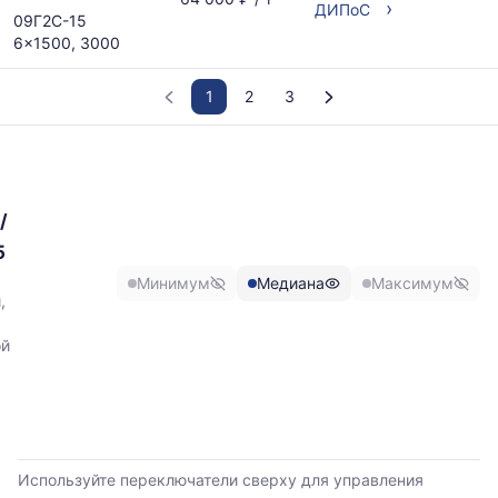
›
ДИПоС
09Г2С-15
6x1500, 3000
1
2
3
График
отражает
изменение
/
минимальной,
медианной
5
и
Минимум
Медиана
Максимум
максимальной
,
цены
по
ой
данным
прайс-
листов
поставщиков
за
последние
Используйте переключатели сверху для управления
6