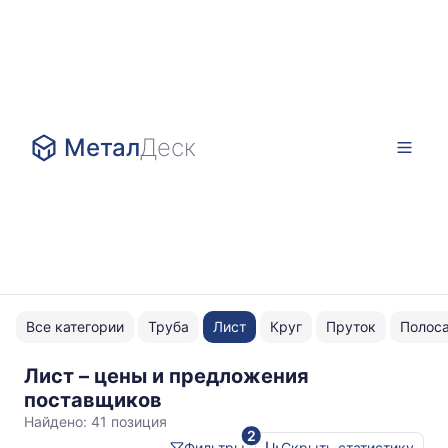
Метал
Деск
Все категории
Труба
Лист
Круг
Пруток
Полос
Лист – цены и предложения
09Г2С-15
поставщиков
г/
Найдено:
41 позиция
2
к
Фильтры
Скрыть статистику