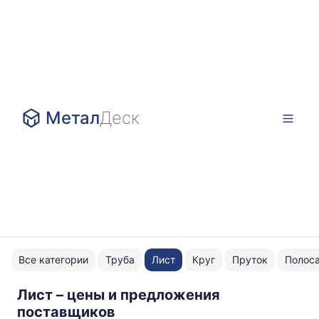
Метал
Деск
Все категории
Труба
Лист
Круг
Пруток
Полос
Лист – цены и предложения
нержавейка
поставщиков