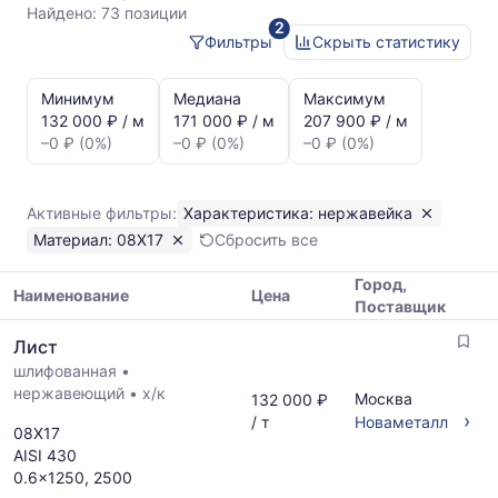
08Х17
Найдено:
73 позиции
2
Фильтры
Скрыть статистику
Статистика
и
Минимум
Медиана
Максимум
динамика
132 000 ₽ / м
171 000 ₽ / м
207 900 ₽ / м
цен:
–0 ₽ (0%)
–0 ₽ (0%)
–0 ₽ (0%)
Лист
нержавейка
08Х17
Активные фильтры:
Характеристика: нержавейка
Показаны
Материал: 08Х17
Сбросить все
минимальная,
медианная
Город,
и
Наименование
Цена
Поставщик
максимальная
Таблица
цена
Лист
цен
по
шлифованная
•
на
данным
нержавеющий
•
х/к
металлопрокат
Москва
132 000 ₽
прайс-
с
›
/ т
Новаметалл
листов
08Х17
указанием
поставщиков
AISI 430
ГОСТ,
за
0.6x1250, 2500
размеров
последний