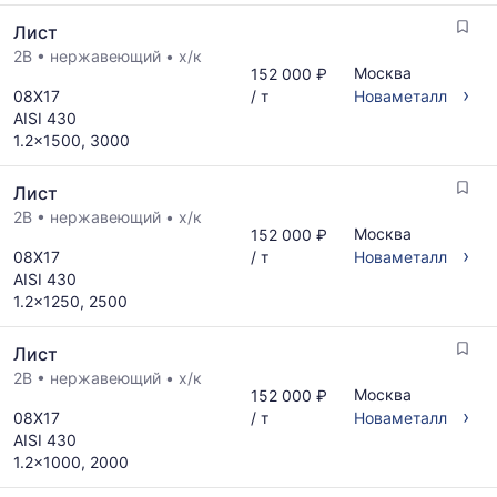
и
месяц.
Лист
поставщиков
Статистика
по
2B
•
нержавеющий
•
х/к
рассчитывается
Москва
152 000 ₽
запросу
по
›
08Х17
/ т
Новаметалл
актуальным
AISI 430
предложениям
1.2x1500, 3000
и
обновляется
Лист
по
мере
2B
•
нержавеющий
•
х/к
Москва
152 000 ₽
обновления
›
08Х17
/ т
Новаметалл
прайс-
AISI 430
листов.
1.2x1250, 2500
Лист
2B
•
нержавеющий
•
х/к
Москва
152 000 ₽
›
08Х17
/ т
Новаметалл
AISI 430
1.2x1000, 2000