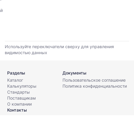
цены
по
ой
данным
прайс-
листов
поставщиков
за
последние
Используйте переключатели сверху для управления
6
видимостью данных
месяцев.
Используйте
динамику,
чтобы
Разделы
Документы
оценить
Каталог
Пользовательское соглашение
тренд
Калькуляторы
Политика конфиденциальности
и
Стандарты
разброс
Поставщикам
цен
О компании
на
Контакты
рынке.
info@metaldesk.ru
Период
анализа: