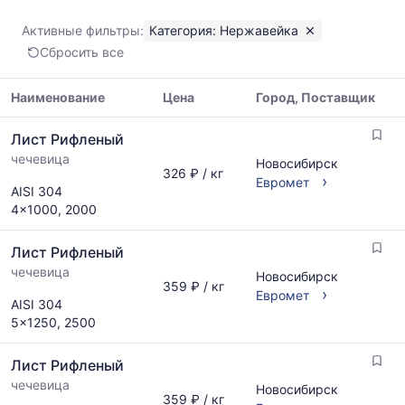
рифленый
Показаны
Активные фильтры:
Категория: Нержавейка
минимальная,
Сбросить все
медианная
и
максимальная
Наименование
Цена
Город, Поставщик
цена
Таблица
по
Лист Рифленый
цен
данным
чечевица
на
Новосибирск
прайс-
326 ₽ / кг
металлопрокат
›
Евромет
листов
AISI 304
с
поставщиков
4x1000, 2000
указанием
за
ГОСТ,
последний
Лист Рифленый
размеров
месяц.
и
чечевица
Статистика
Новосибирск
359 ₽ / кг
поставщиков
›
рассчитывается
Евромет
AISI 304
по
по
5x1250, 2500
запросу
актуальным
предложениям
Лист Рифленый
и
обновляется
чечевица
Новосибирск
359 ₽ / кг
по