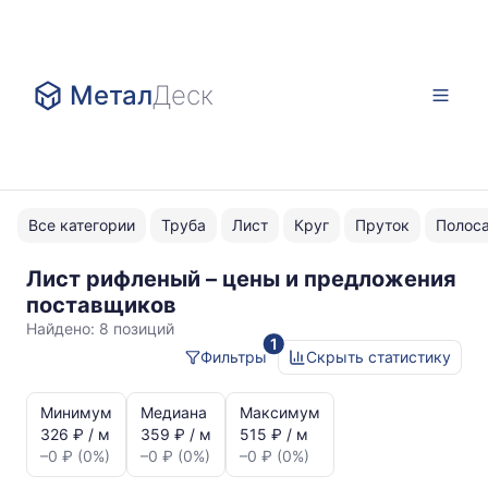
Метал
Деск
Все категории
Труба
Лист
Круг
Пруток
Полос
Лист рифленый – цены и предложения
Нержавейка
поставщиков
Найдено:
8 позиций
1
Фильтры
Скрыть статистику
Статистика
и
Минимум
Медиана
Максимум
динамика
326 ₽ / м
359 ₽ / м
515 ₽ / м
цен:
–0 ₽ (0%)
–0 ₽ (0%)
–0 ₽ (0%)
Лист