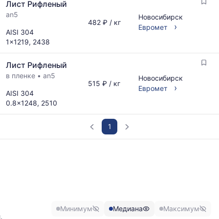
Лист Рифленый
an5
Новосибирск
482 ₽ / кг
›
Евромет
AISI 304
1x1219, 2438
Лист Рифленый
в пленке
•
an5
Новосибирск
515 ₽ / кг
›
Евромет
AISI 304
0.8x1248, 2510
1
График
отражает
изменение
минимальной,
медианной
и
Минимум
Медиана
Максимум
максимальной
,