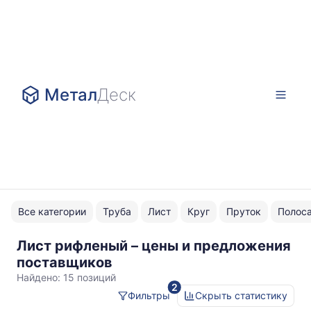
Метал
Деск
Все категории
Труба
Лист
Круг
Пруток
Полос
Лист рифленый – цены и предложения
Ст3пс
поставщиков
сп
Найдено:
15 позиций
2
Фильтры
Скрыть статистику