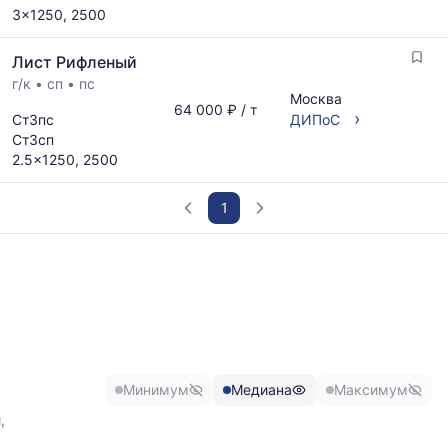
3x1250, 2500
Лист Рифленый
г/к
•
сп
•
пс
Москва
64 000 ₽ / т
›
Ст3пс
ДИПоС
Ст3сп
2.5x1250, 2500
1
График
отражает
изменение
минимальной,
медианной
и
максимальной
Минимум
Медиана
Максимум
цены
по
,
данным