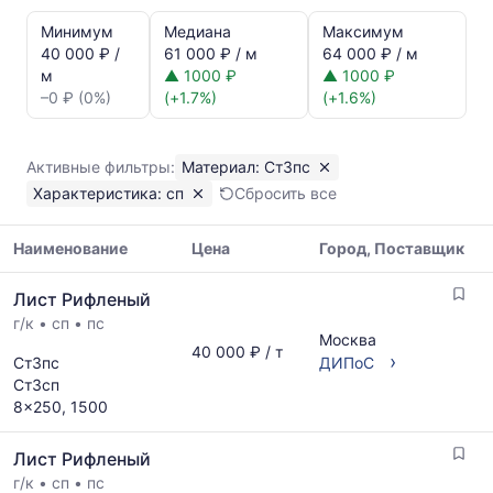
Статистика
и
Минимум
Медиана
Максимум
динамика
40 000 ₽ /
61 000 ₽ / м
64 000 ₽ / м
цен:
м
▲ 1000 ₽
▲ 1000 ₽
Лист
–0 ₽ (0%)
(+1.7%)
(+1.6%)
рифленый
сп
Ст3пс
Активные фильтры:
Материал: Ст3пс
Показаны
Характеристика: сп
Сбросить все
минимальная,
медианная
и
Наименование
Цена
Город, Поставщик
максимальная
Таблица
цена
Лист Рифленый
цен
по
г/к
•
сп
•
пс
на
данным
Москва
металлопрокат
40 000 ₽ / т
прайс-
›
Ст3пс
ДИПоС
с
листов
Ст3сп
указанием
поставщиков
8x250, 1500
ГОСТ,
за
размеров
последний
Лист Рифленый
и
месяц.
поставщиков
г/к
•
сп
•
пс
Статистика