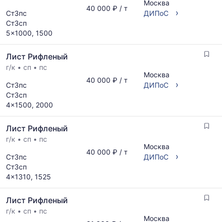
Москва
по
рассчитывается
40 000 ₽ / т
›
Ст3пс
ДИПоС
запросу
по
Ст3сп
актуальным
5x1000, 1500
предложениям
и
Лист Рифленый
обновляется
по
г/к
•
сп
•
пс
Москва
мере
40 000 ₽ / т
›
Ст3пс
ДИПоС
обновления
Ст3сп
прайс-
4x1500, 2000
листов.
Лист Рифленый
г/к
•
сп
•
пс
Москва
40 000 ₽ / т
›
Ст3пс
ДИПоС
Ст3сп
4x1310, 1525
Лист Рифленый
г/к
•
сп
•
пс
Москва