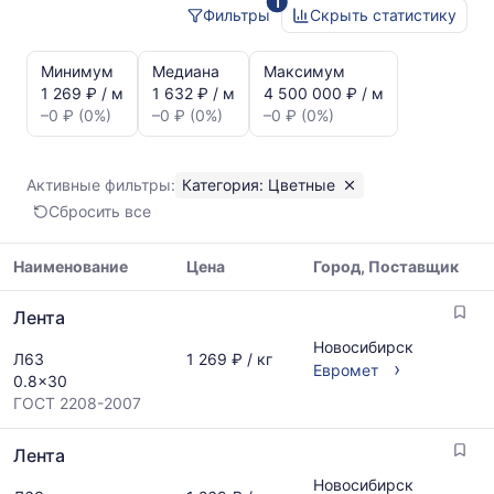
1
Фильтры
Скрыть статистику
Статистика
и
Минимум
Медиана
Максимум
динамика
1 269 ₽ / м
1 632 ₽ / м
4 500 000 ₽ / м
цен:
–0 ₽ (0%)
–0 ₽ (0%)
–0 ₽ (0%)
Лента
Показаны
минимальная,
Активные фильтры:
Категория: Цветные
медианная
Сбросить все
и
максимальная
цена
Наименование
Цена
Город, Поставщик
по
Таблица
данным
Лента
цен
прайс-
на
Новосибирск
листов
Л63
1 269 ₽ / кг
металлопрокат
›
Евромет
поставщиков
0.8x30
с
за
ГОСТ 2208-2007
указанием
последний
ГОСТ,
месяц.
Лента
размеров
Статистика
и
рассчитывается
Новосибирск