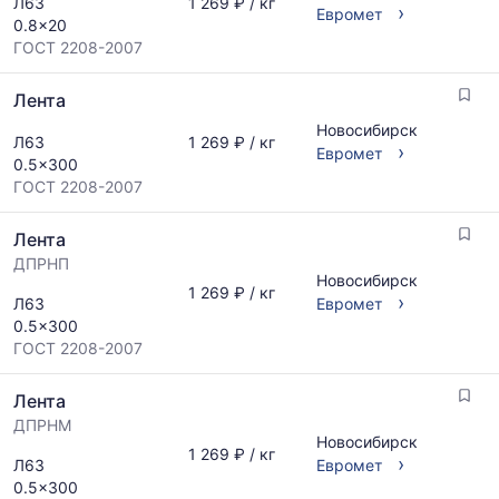
Л63
1 269 ₽ / кг
поставщиков
›
по
Евромет
0.8x20
по
актуальным
ГОСТ 2208-2007
запросу
предложениям
и
Лента
обновляется
по
Новосибирск
Л63
1 269 ₽ / кг
мере
›
Евромет
0.5x300
обновления
ГОСТ 2208-2007
прайс-
листов.
Лента
ДПРНП
Новосибирск
1 269 ₽ / кг
›
Л63
Евромет
0.5x300
ГОСТ 2208-2007
Лента
ДПРНМ
Новосибирск
1 269 ₽ / кг
›
Л63
Евромет
0.5x300