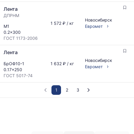
Лента
ДПРНМ
Новосибирск
1 572 ₽ / кг
›
М1
Евромет
0.2x300
ГОСТ 1173-2006
Лента
Новосибирск
БрОФ10-1
1 632 ₽ / кг
›
Евромет
0.17x250
ГОСТ 5017-74
1
2
3
График
отражает
изменение
минимальной,
медианной