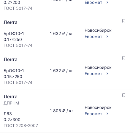
›
0.2x200
Евромет
по
рассчитывается
ГОСТ 5017-74
запросу
по
актуальным
Лента
предложениям
и
Новосибирск
БрОФ10-1
1 632 ₽ / кг
обновляется
›
Евромет
0.17x250
по
ГОСТ 5017-74
мере
обновления
прайс-
Лента
листов.
Новосибирск
БрОФ10-1
1 632 ₽ / кг
›
Евромет
0.15x250
ГОСТ 5017-74
Лента
ДПРНМ
Новосибирск
1 805 ₽ / кг
›
Л63
Евромет
0.2x300
ГОСТ 2208-2007