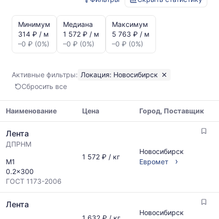
Статистика
и
Минимум
Медиана
Максимум
динамика
314 ₽ / м
1 572 ₽ / м
5 763 ₽ / м
цен:
–0 ₽ (0%)
–0 ₽ (0%)
–0 ₽ (0%)
Лента
в
Новосибирске
Активные фильтры:
Локация: Новосибирск
Показаны
Сбросить все
минимальная,
медианная
и
Наименование
Цена
Город, Поставщик
максимальная
Таблица
цена
Лента
цен
по
ДПРНМ
на
данным
Новосибирск
металлопрокат
1 572 ₽ / кг
прайс-
›
М1
Евромет
с
листов
0.2x300
указанием
поставщиков
ГОСТ 1173-2006
ГОСТ,
за
размеров
последний
Лента
и
месяц.
Новосибирск
поставщиков
Статистика
1 632 ₽ / кг