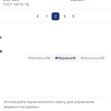
ГОСТ 18175-78
1
2
3
График
отражает
:
изменение
минимальной,
медианной
е
и
Минимум
Медиана
Максимум
максимальной
цены
по
данным
прайс-
листов
поставщиков
за
последние
Используйте переключатели сверху для управления
6
видимостью данных
месяцев.