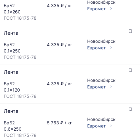
и
Новосибирск
БрБ2
4 335 ₽ / кг
обновляется
›
Евромет
0.1x260
по
ГОСТ 18175-78
мере
обновления
Лента
прайс-
листов.
Новосибирск
БрБ2
4 335 ₽ / кг
›
Евромет
0.1x250
ГОСТ 18175-78
Лента
Новосибирск
БрБ2
4 335 ₽ / кг
›
Евромет
0.1x120
ГОСТ 18175-78
Лента
Новосибирск
БрБ2
5 763 ₽ / кг
›
Евромет
0.6x250
ГОСТ 18175-78