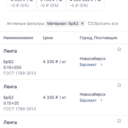
цен:
–0 ₽ (0%)
–0 ₽ (0%)
–0 ₽ (0%)
Лента
БрБ2
Показаны
Активные фильтры:
Материал: БрБ2
Сбросить все
минимальная,
медианная
Наименование
Цена
Город, Поставщик
и
максимальная
Таблица
цена
Лента
цен
по
на
Новосибирск
данным
БрБ2
4 335 ₽ / кг
металлопрокат
›
Евромет
прайс-
0.15x250
с
листов
ГОСТ 1789-2013
указанием
поставщиков
ГОСТ,
за
Лента
размеров
последний
и
Новосибирск
месяц.
БрБ2
4 335 ₽ / кг
поставщиков
›
Евромет
Статистика
0.15x20
по
рассчитывается
ГОСТ 1789-2013
запросу
по
актуальным
Лента
предложениям