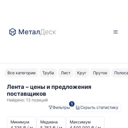
Метал
Деск
Все категории
Труба
Лист
Круг
Пруток
Полос
Лента – цены и предложения
БрБ2
поставщиков
Найдено:
13 позиций
1
Фильтры
Скрыть статистику
Статистика
и
Минимум
Медиана
Максимум
динамика
4 335 ₽ / м
5 763 ₽ / м
4 500 000 ₽ / м