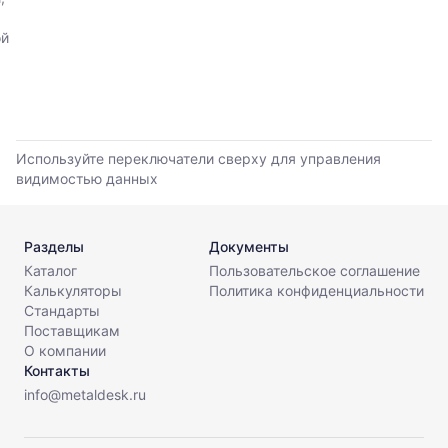
мере
данным
обновления
прайс-
ой
прайс-
листов
листов.
поставщиков
за
последние
6
месяцев.
Используйте переключатели сверху для управления
Используйте
видимостью данных
динамику,
чтобы
оценить
Разделы
Документы
тренд
Каталог
Пользовательское соглашение
и
Калькуляторы
Политика конфиденциальности
разброс
Стандарты
цен
Поставщикам
на
О компании
рынке.
Контакты
Период
info@metaldesk.ru
анализа:
последние