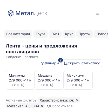
Метал
Деск
Все категории
Труба
Лист
Круг
Пруток
Полос
Лента – цены и предложения
х/
поставщиков
к
Найдено:
1 позиция
2
AISI
Фильтры
Скрыть статистику
304
Статистика
и
Минимум
Медиана
Максимум
динамика
279 000 ₽ / м
279 000 ₽ / м
279 000 ₽ / м
цен:
–0 ₽ (0%)
–0 ₽ (0%)
–0 ₽ (0%)
Лента
х/
к
Активные фильтры:
Характеристика: х/к
AISI
Материал: AISI 304
Сбросить все
304