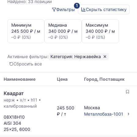
Найдено:
33 позиции
1
Фильтры
Скрыть статистику
Статистика
и
Минимум
Медиана
Максимум
динамика
245 500 ₽ / м
340 000 ₽ / м
340 000 ₽ / м
цен:
–0 ₽ (0%)
–0 ₽ (0%)
–0 ₽ (0%)
Квадрат
Показаны
минимальная,
Активные фильтры:
Категория: Нержавейка
медианная
Сбросить все
и
максимальная
цена
Наименование
Цена
Город, Поставщик
по
Таблица
данным
Квадрат
цен
прайс-
нерж
•
х/т
•
h11
•
на
листов
калиброванный
металлопрокат
Москва
245 500
поставщиков
с
›
₽ / т
Металлобаза-1001
за
08Х18Н10
указанием
последний
AISI 304
ГОСТ,
месяц.
25x25, 6000
размеров
Статистика