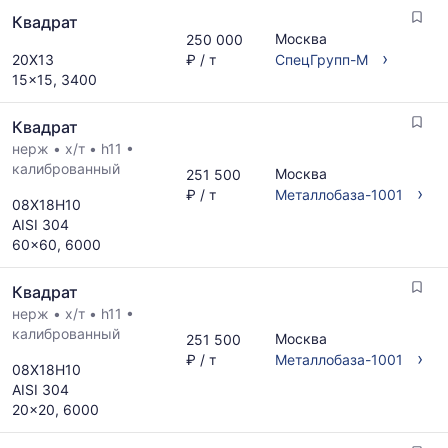
и
рассчитывается
Квадрат
поставщиков
по
Москва
250 000
по
актуальным
›
20Х13
₽ / т
СпецГрупп-М
запросу
предложениям
15x15, 3400
и
обновляется
Квадрат
по
мере
нерж
•
х/т
•
h11
•
обновления
калиброванный
Москва
251 500
прайс-
›
₽ / т
Металлобаза-1001
08Х18Н10
листов.
AISI 304
60x60, 6000
Квадрат
нерж
•
х/т
•
h11
•
калиброванный
Москва
251 500
›
₽ / т
Металлобаза-1001
08Х18Н10
AISI 304
20x20, 6000