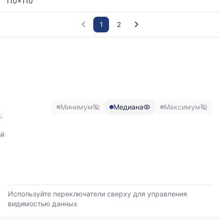
110x110
1
2
График
отражает
изменение
минимальной,
медианной
и
Минимум
Медиана
Максимум
максимальной
,
цены
по
ой
данным
прайс-
листов
поставщиков
за
последние
Используйте переключатели сверху для управления
6
видимостью данных
месяцев.
Используйте