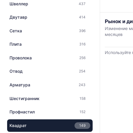
данным
с
Швеллер
437
прайс-
указанием
листов
ГОСТ,
Двутавр
414
поставщико
График
размеров
Рынок и ди
за
отражает
и
Изменение ми
последний
Сетка
396
изменение
поставщиков
месяцев
месяц.
минимальной
по
Статистика
медианной
Плита
316
запросу
рассчитыва
и
Используйте 
по
максимально
Проволока
256
актуальным
цены
предложени
по
Отвод
и
254
данным
обновляется
прайс-
по
Арматура
листов
243
мере
поставщиков
обновления
за
Шестигранник
158
прайс-
последние
листов.
6
Профнастил
152
месяцев.
Используйте
Квадрат
149
динамику,
чтобы