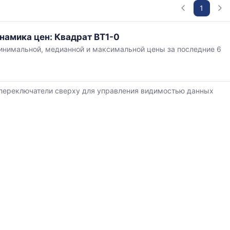
1
в
намика цен: Квадрат ВТ1-0
нимальной, медианной и максимальной цены за последние 6
,
ется
переключатели сверху для управления видимостью данных
й
ям