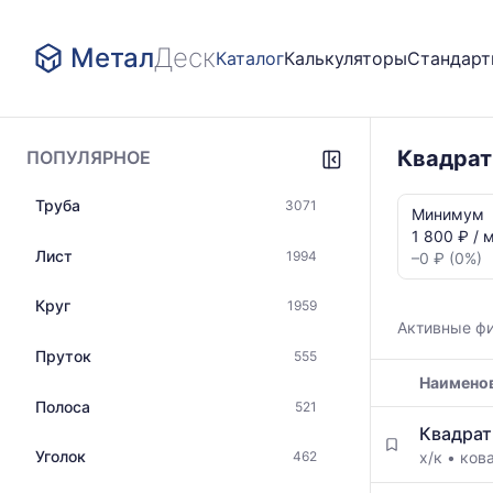
Метал
Деск
Каталог
Калькуляторы
Стандар
Квадрат
ПОПУЛЯРНОЕ
Статистика
Труба
3071
и
Минимум
динамика
1 800 ₽ / 
цен:
Лист
1994
–0 ₽ (0%)
Квадрат
ВТ1-
Круг
1959
0
Активные ф
Показаны
Пруток
555
минимальна
Наимено
медианная
и
Полоса
521
Таблица
максимальн
Квадрат
цен
цена
Уголок
х/к
•
ков
462
на
по
металлопрокат