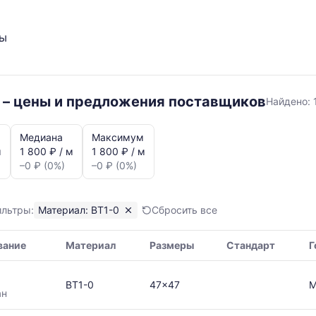
ты
ВТ1-
 – цены и предложения поставщиков
Найдено:
0
Медиана
Максимум
м
1 800 ₽ / м
1 800 ₽ / м
–0 ₽ (0%)
–0 ₽ (0%)
ильтры:
Материал: ВТ1-0
Сбросить все
я,
вание
Материал
Размеры
Стандарт
Г
ая
ВТ1-0
47x47
М
ан