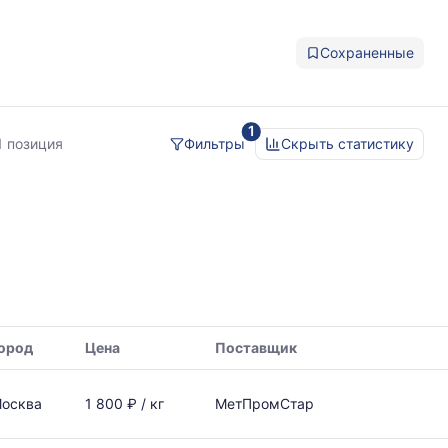
Сохраненные
1
1 позиция
Фильтры
Скрыть статистику
ород
Цена
Поставщик
осква
1 800 ₽ / кг
МетПромСтар