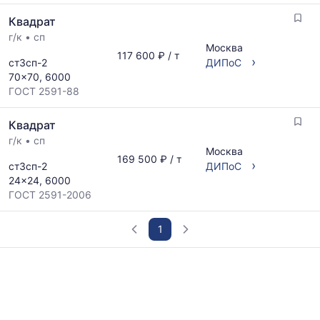
Квадрат
г/к
•
сп
Москва
117 600 ₽ / т
›
ст3сп-2
ДИПоС
70x70, 6000
ГОСТ 2591-88
Квадрат
г/к
•
сп
Москва
169 500 ₽ / т
›
ст3сп-2
ДИПоС
24x24, 6000
ГОСТ 2591-2006
1
График
отражает
изменение
минимальной,