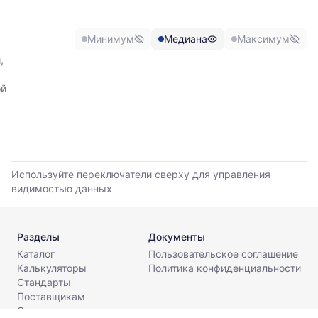
медианной
и
максимальной
Минимум
Медиана
Максимум
цены
по
,
данным
прайс-
ой
листов
поставщиков
за
последние
6
месяцев.
Используйте переключатели сверху для управления
Используйте
видимостью данных
динамику,
чтобы
оценить
Разделы
Документы
тренд
Каталог
Пользовательское соглашение
и
Калькуляторы
Политика конфиденциальности
разброс
Стандарты
цен
Поставщикам
на
О компании
рынке.