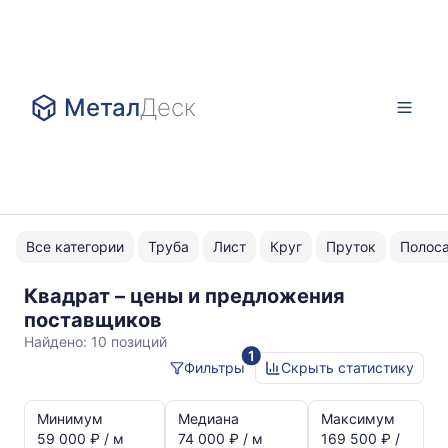
Метал
Деск
Все категории
Труба
Лист
Круг
Пруток
Полос
Квадрат – цены и предложения
ст3сп-2
поставщиков
Найдено:
10 позиций
1
Фильтры
Скрыть статистику
Статистика
и
Минимум
Медиана
Максимум
динамика
59 000 ₽ / м
74 000 ₽ / м
169 500 ₽ /