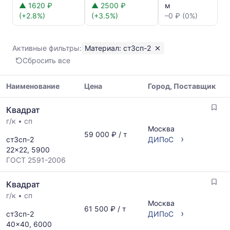
цен:
▲ 1620 ₽
▲ 2500 ₽
м
Квадрат
(+2.8%)
(+3.5%)
–0 ₽ (0%)
ст3сп-2
Показаны
минимальная,
Активные фильтры:
Материал: ст3сп-2
медианная
Сбросить все
и
максимальная
цена
Наименование
Цена
Город, Поставщик
по
Таблица
данным
Квадрат
цен
прайс-
г/к
•
сп
на
листов
Москва
металлопрокат
59 000 ₽ / т
поставщиков
›
ст3сп-2
ДИПоС
с
за
22x22, 5900
указанием
последний
ГОСТ 2591-2006
ГОСТ,
месяц.
размеров
Статистика
Квадрат
и
рассчитывается
поставщиков
г/к
•
сп
по
Москва
по
актуальным
61 500 ₽ / т
›
ст3сп-2
ДИПоС
запросу
предложениям
40x40, 6000
и