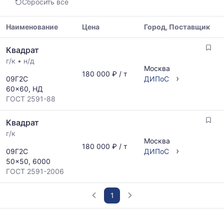
Сбросить все
медианная
и
максимальная
Наименование
Цена
Город, Поставщик
цена
Таблица
по
Квадрат
цен
данным
г/к
•
н/д
на
прайс-
Москва
металлопрокат
180 000 ₽ / т
листов
›
09Г2С
ДИПоС
с
поставщиков
60x60, НД
указанием
за
ГОСТ 2591-88
ГОСТ,
последний
размеров
месяц.
Квадрат
и
Статистика
поставщиков
г/к
рассчитывается
Москва
по
по
180 000 ₽ / т
›
09Г2С
ДИПоС
запросу
актуальным
50x50, 6000
предложениям
ГОСТ 2591-2006
и
обновляется
по
1
мере
обновления
График