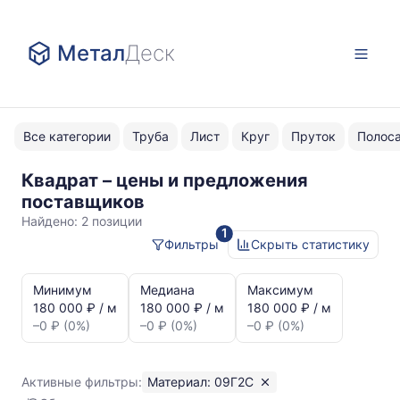
Метал
Деск
Все категории
Труба
Лист
Круг
Пруток
Полос
Квадрат – цены и предложения
09Г2С
поставщиков
Найдено:
2 позиции
1
Фильтры
Скрыть статистику
Статистика
и
Минимум
Медиана
Максимум
динамика
180 000 ₽ / м
180 000 ₽ / м
180 000 ₽ / м
цен:
–0 ₽ (0%)
–0 ₽ (0%)
–0 ₽ (0%)
Квадрат
09Г2С
Показаны
Активные фильтры:
Материал: 09Г2С
минимальная,