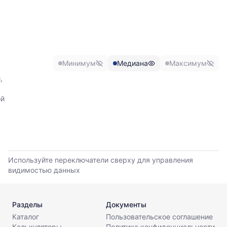
прайс-
отражает
листов.
изменение
минимальной,
медианной
и
максимальной
Минимум
Медиана
Максимум
цены
по
,
данным
прайс-
ой
листов
поставщиков
за
последние
6
месяцев.
Используйте переключатели сверху для управления
Используйте
видимостью данных
динамику,
чтобы
оценить
Разделы
Документы
тренд
Каталог
Пользовательское соглашение
и
Калькуляторы
Политика конфиденциальности