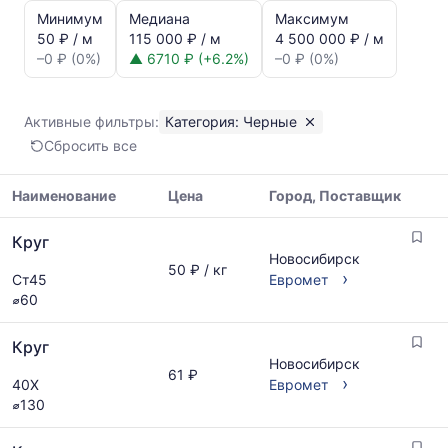
и
Минимум
Медиана
Максимум
динамика
50 ₽ / м
115 000 ₽ / м
4 500 000 ₽ / м
цен:
–0 ₽ (0%)
▲ 6710 ₽ (+6.2%)
–0 ₽ (0%)
Круг
Показаны
минимальная,
Активные фильтры:
Категория: Черные
медианная
Сбросить все
и
максимальная
цена
Наименование
Цена
Город, Поставщик
по
Таблица
данным
Круг
цен
прайс-
Новосибирск
на
50 ₽ / кг
листов
›
Ст45
Евромет
металлопрокат
поставщиков
⌀60
с
за
указанием
последний
Круг
ГОСТ,
месяц.
Новосибирск
размеров
Статистика
61 ₽
›
40Х
Евромет
и
рассчитывается
⌀130
поставщиков
по
по
актуальным
запросу