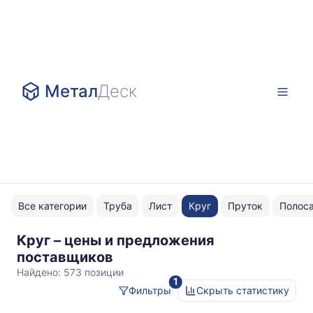
Метал
Деск
Все категории
Труба
Лист
Круг
Пруток
Полос
Круг – цены и предложения
Черные
поставщиков
Найдено:
573 позиции
1
Фильтры
Скрыть статистику
Статистика