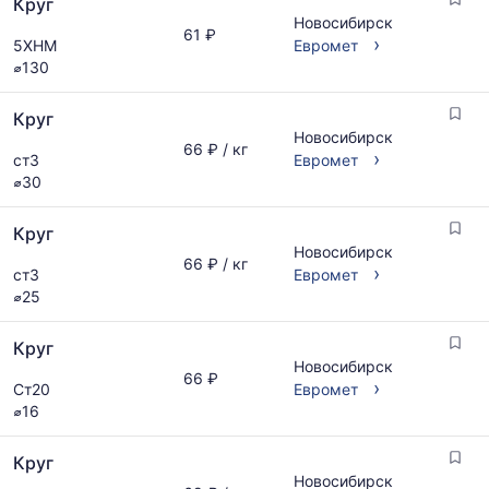
Круг
предложениям
Новосибирск
и
61 ₽
›
5ХНМ
Евромет
обновляется
⌀130
по
мере
обновления
Круг
прайс-
Новосибирск
66 ₽ / кг
›
листов.
ст3
Евромет
⌀30
Круг
Новосибирск
66 ₽ / кг
›
ст3
Евромет
⌀25
Круг
Новосибирск
66 ₽
›
Ст20
Евромет
⌀16
Круг
Новосибирск