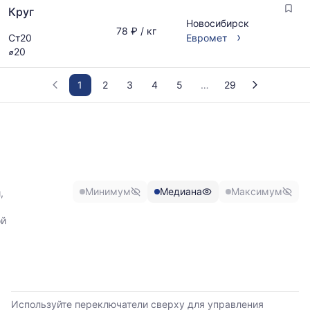
Круг
Новосибирск
78 ₽ / кг
›
Ст20
Евромет
⌀20
1
2
3
4
5
29
График
отражает
изменение
минимальной,
медианной
и
Минимум
Медиана
Максимум
,
максимальной
цены
ой
по
данным
прайс-
листов
поставщиков
за
Используйте переключатели сверху для управления