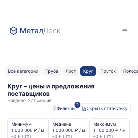
Метал
Деск
Все категории
Труба
Лист
Круг
Пруток
Полос
Круг – цены и предложения
АТП
поставщиков
ТУ
Найдено:
27 позиций
2
14-
Фильтры
Скрыть статистику
1-
Статистика
721-
и
Минимум
Медиана
Максимум
динамика
73
1 000 000 ₽ / м
1 000 000 ₽ / м
1 100 000 ₽ / м
цен:
–0 ₽ (0%)
–0 ₽ (0%)
–0 ₽ (0%)