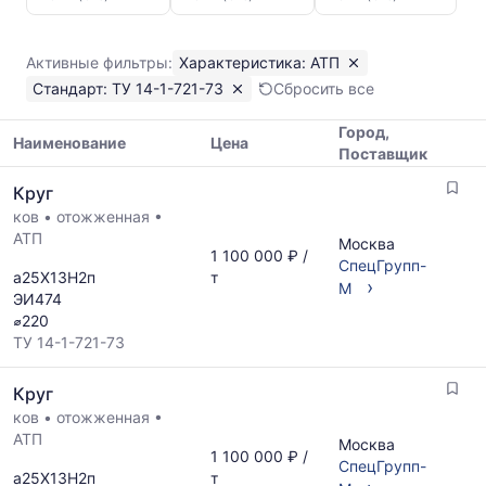
Круг
АТП
ТУ
Активные фильтры:
Характеристика: АТП
14-
Стандарт: ТУ 14-1-721-73
Сбросить все
1-
721-
Город,
73
Наименование
Цена
Поставщик
Показаны
Таблица
минимальная,
Круг
цен
медианная
ков
•
отожженная
•
на
и
АТП
металлопрокат
Москва
максимальная
1 100 000 ₽ /
с
СпецГрупп-
цена
а25Х13Н2п
т
указанием
›
М
по
ЭИ474
ГОСТ,
данным
⌀220
размеров
прайс-
ТУ 14-1-721-73
и
листов
поставщиков
поставщиков
Круг
по
за
запросу
ков
•
отожженная
•
последний
АТП
месяц.
Москва
1 100 000 ₽ /
Статистика
СпецГрупп-
а25Х13Н2п
т