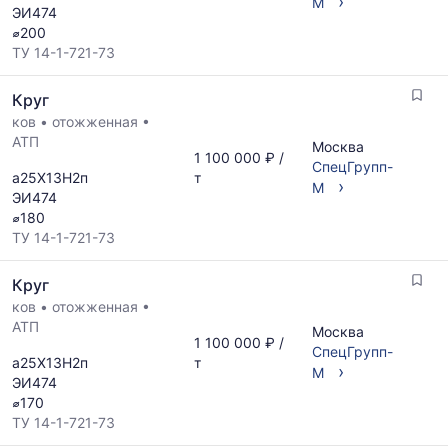
›
рассчитывается
М
ЭИ474
по
⌀200
актуальным
ТУ 14-1-721-73
предложениям
и
Круг
обновляется
по
ков
•
отожженная
•
мере
АТП
Москва
1 100 000 ₽ /
обновления
СпецГрупп-
а25Х13Н2п
т
прайс-
›
М
ЭИ474
листов.
⌀180
ТУ 14-1-721-73
Круг
ков
•
отожженная
•
АТП
Москва
1 100 000 ₽ /
СпецГрупп-
а25Х13Н2п
т
›
М
ЭИ474
⌀170
ТУ 14-1-721-73