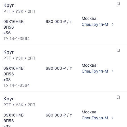
поставщиков
Круг
поставщиков
за
по
РТТ
•
УЗК
•
2ГП
последний
запросу
месяц.
Москва
09Х16Н4Б
680 000 ₽ / т
›
Статистика
СпецГрупп-М
ЭП56
рассчитывается
⌀56
по
ТУ 14-1-3564
актуальным
предложениям
Круг
и
обновляется
РТТ
•
УЗК
•
2ГП
по
Москва
09Х16Н4Б
680 000 ₽ / т
мере
›
СпецГрупп-М
ЭП56
обновления
⌀38
прайс-
ТУ 14-1-3564
листов.
Круг
РТТ
•
УЗК
•
2ГП
Москва
09Х16Н4Б
680 000 ₽ / т
›
СпецГрупп-М
ЭП56
⌀32