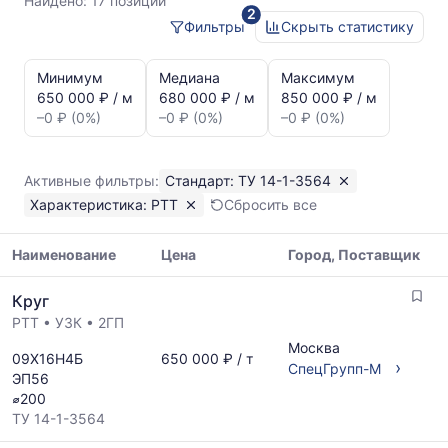
14-
Найдено:
17 позиций
2
1-
Фильтры
Скрыть статистику
3564
Статистика
РТТ
и
Минимум
Медиана
Максимум
динамика
650 000 ₽ / м
680 000 ₽ / м
850 000 ₽ / м
цен:
–0 ₽ (0%)
–0 ₽ (0%)
–0 ₽ (0%)
Круг
РТТ
ТУ
Активные фильтры:
Стандарт: ТУ 14-1-3564
14-
Характеристика: РТТ
Сбросить все
1-
3564
Показаны
Наименование
Цена
Город, Поставщик
минимальная,
Таблица
медианная
Круг
цен
и
РТТ
•
УЗК
•
2ГП
на
максимальная
металлопрокат
Москва
цена
09Х16Н4Б
650 000 ₽ / т
с
›
СпецГрупп-М
по
ЭП56
указанием
данным
⌀200
ГОСТ,
прайс-
ТУ 14-1-3564
размеров
листов
и