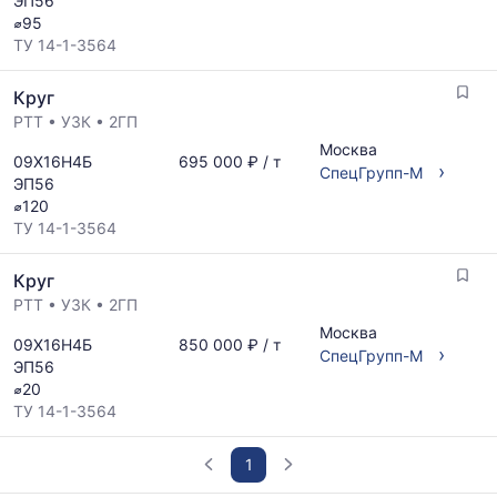
ЭП56
⌀95
ТУ 14-1-3564
Круг
РТТ
•
УЗК
•
2ГП
Москва
09Х16Н4Б
695 000 ₽ / т
›
СпецГрупп-М
ЭП56
⌀120
ТУ 14-1-3564
Круг
РТТ
•
УЗК
•
2ГП
Москва
09Х16Н4Б
850 000 ₽ / т
›
СпецГрупп-М
ЭП56
⌀20
ТУ 14-1-3564
1