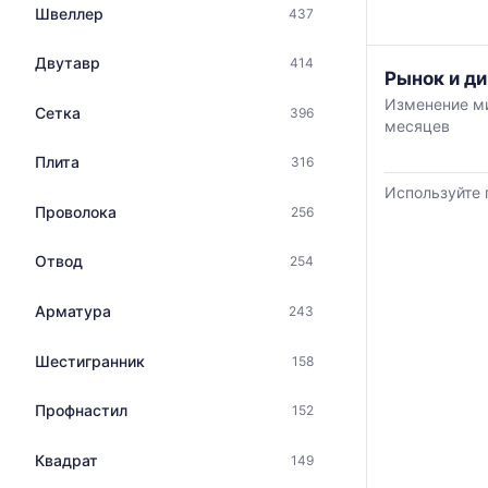
и
с
Швеллер
437
максимальн
указанием
цена
ГОСТ,
Двутавр
414
по
График
размеров
Рынок и ди
данным
отражает
и
Изменение ми
прайс-
Сетка
396
изменение
поставщиков
месяцев
листов
минимальной
по
поставщико
медианной
Плита
316
запросу
за
и
Используйте 
последний
максимально
Проволока
256
месяц.
цены
Статистика
по
Отвод
рассчитыва
254
данным
по
прайс-
актуальным
Арматура
листов
243
предложени
поставщиков
и
за
Шестигранник
158
обновляется
последние
по
6
Профнастил
152
мере
месяцев.
обновления
Используйте
прайс-
Квадрат
149
динамику,
листов.
чтобы