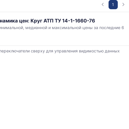
1
ая
намика цен: Круг АТП ТУ 14-1-1660-76
нимальной, медианной и максимальной цены за последние 6
,
в
переключатели сверху для управления видимостью данных
й
ется
ям