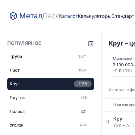
Метал
Деск
Каталог
Калькуляторы
Стандар
Круг – 
ПОПУЛЯРНОЕ
Статистика
Труба
3071
и
Минимум
динамика
2 100 000 
цен:
Лист
1994
–0 ₽ (0%)
Круг
АТП
Круг
1959
ТУ
Активные ф
14-
Пруток
555
1-
Наименов
1660-
76
Полоса
521
Таблица
Показаны
Круг
цен
минимальна
Уголок
УЗК
•
АТ
462
на
медианная
металлопрокат