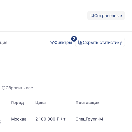
Сохраненные
2
иция
Фильтры
Скрыть статистику
Сбросить все
Город
Цена
Поставщик
Москва
2 100 000 ₽ / т
СпецГрупп-М
6