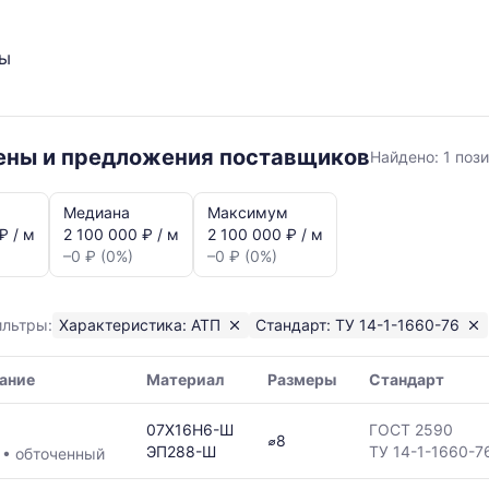
ты
АТП
цены и предложения поставщиков
Найдено:
1 поз
ТУ
14-
Медиана
Максимум
1-
₽ / м
2 100 000 ₽ / м
2 100 000 ₽ / м
–0 ₽ (0%)
–0 ₽ (0%)
1660-
76
ильтры:
Характеристика: АТП
Стандарт: ТУ 14-1-1660-76
ание
Материал
Размеры
Стандарт
07Х16Н6-Ш
ГОСТ 2590
⌀8
я,
ЭП288-Ш
ТУ 14-1-1660-7
П
•
обточенный