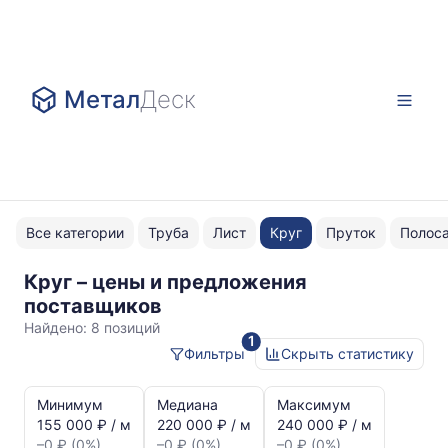
Метал
Деск
Все категории
Труба
Лист
Круг
Пруток
Полос
Круг – цены и предложения
ГОСТ
поставщиков
4543
Найдено:
8 позиций
1
Фильтры
Скрыть статистику
Статистика
и
Минимум
Медиана
Максимум
динамика
155 000 ₽ / м
220 000 ₽ / м
240 000 ₽ / м
цен:
–0 ₽ (0%)
–0 ₽ (0%)
–0 ₽ (0%)