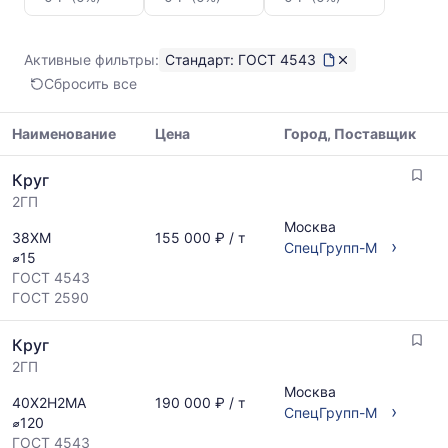
Круг
ГОСТ
4543
Активные фильтры:
Стандарт: ГОСТ 4543
Показаны
Сбросить все
минимальная,
медианная
и
Наименование
Цена
Город, Поставщик
максимальная
Таблица
цена
Круг
цен
по
2ГП
на
данным
металлопрокат
Москва
прайс-
38ХМ
155 000 ₽ / т
с
›
СпецГрупп-М
листов
⌀15
указанием
поставщиков
ГОСТ 4543
ГОСТ,
за
ГОСТ 2590
размеров
последний
и
месяц.
Круг
поставщиков
Статистика
по
2ГП
рассчитывается
запросу
по
Москва
40Х2Н2МА
190 000 ₽ / т
›
актуальным
СпецГрупп-М
⌀120
предложениям
ГОСТ 4543