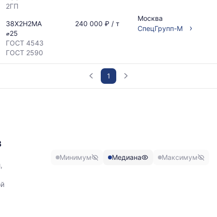
2ГП
Москва
38Х2Н2МА
240 000 ₽ / т
›
СпецГрупп-М
⌀25
ГОСТ 4543
ГОСТ 2590
1
График
отражает
изменение
минимальной,
медианной
3
и
Минимум
Медиана
Максимум
максимальной
,
цены
по
ой
данным
прайс-
листов
поставщиков