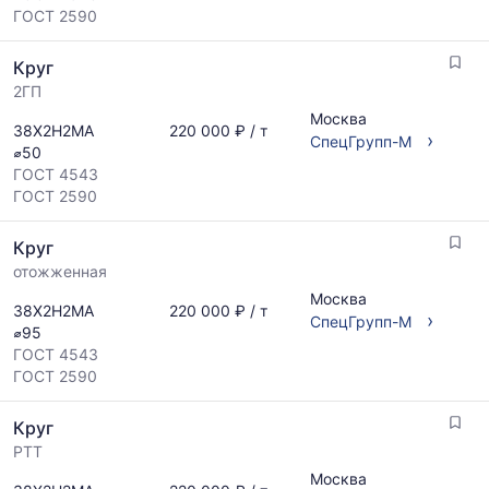
и
ГОСТ 2590
обновляется
по
Круг
мере
обновления
2ГП
прайс-
Москва
38Х2Н2МА
220 000 ₽ / т
листов.
›
СпецГрупп-М
⌀50
ГОСТ 4543
ГОСТ 2590
Круг
отожженная
Москва
38Х2Н2МА
220 000 ₽ / т
›
СпецГрупп-М
⌀95
ГОСТ 4543
ГОСТ 2590
Круг
РТТ
Москва