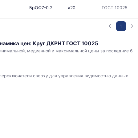
БрОФ7-0.2
⌀20
ГОСТ 10025
в
1
инамика цен: Круг ДКРНТ ГОСТ 10025
нимальной, медианной и максимальной цены за последние 6
ется
,
ям
переключатели сверху для управления видимостью данных
й