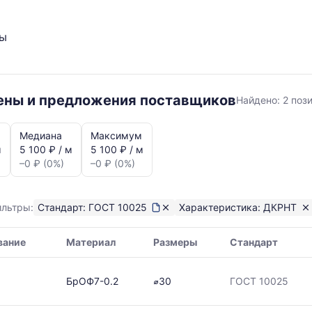
ты
ГОСТ
цены и предложения поставщиков
Найдено:
2 поз
10025
ДКРНТ
Медиана
Максимум
м
5 100 ₽ / м
5 100 ₽ / м
–0 ₽ (0%)
–0 ₽ (0%)
ильтры:
Стандарт: ГОСТ 10025
Характеристика: ДКРНТ
вание
Материал
Размеры
Стандарт
я,
БрОФ7-0.2
⌀30
ГОСТ 10025
ая