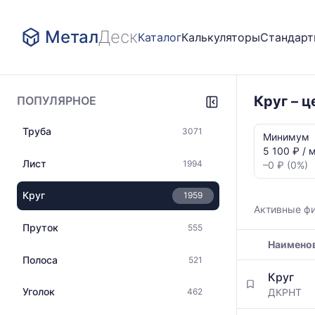
Метал
Деск
Каталог
Калькуляторы
Стандар
Круг – 
ПОПУЛЯРНОЕ
Статистика
Труба
3071
и
Минимум
динамика
5 100 ₽ / 
цен:
Лист
1994
–0 ₽ (0%)
Круг
ДКРНТ
Круг
1959
ГОСТ
Активные ф
10025
Пруток
555
Показаны
Наимено
минимальна
медианная
Полоса
521
Таблица
и
Круг
цен
максимальн
Уголок
ДКРНТ
462
на
цена
металлопрокат