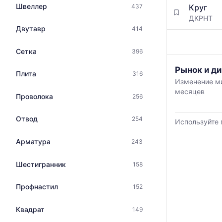
по
с
Швеллер
Круг
437
данным
указанием
ДКРНТ
прайс-
ГОСТ,
Двутавр
414
листов
размеров
поставщико
и
за
Сетка
396
поставщиков
последний
по
График
Рынок и д
месяц.
Плита
316
запросу
отражает
Статистика
Изменение ми
изменение
рассчитыва
месяцев
Проволока
минимальной
256
по
медианной
актуальным
и
Отвод
предложени
254
Используйте 
максимально
и
цены
обновляется
Арматура
243
по
по
данным
мере
Шестигранник
158
прайс-
обновления
листов
прайс-
поставщиков
Профнастил
152
листов.
за
последние
Квадрат
149
6