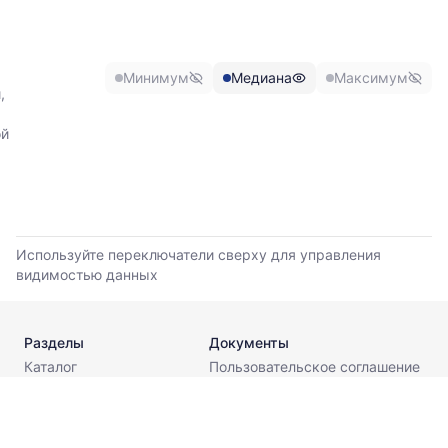
изменение
минимальной,
медианной
и
Минимум
Медиана
Максимум
максимальной
,
цены
по
ой
данным
прайс-
листов
поставщиков
за
последние
Используйте переключатели сверху для управления
6
видимостью данных
месяцев.
Используйте
динамику,
чтобы
Разделы
Документы
оценить
Каталог
Пользовательское соглашение
тренд
Калькуляторы
Политика конфиденциальности
и
Стандарты
разброс
Поставщикам
цен
О компании