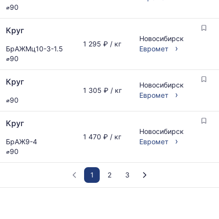
⌀90
Круг
Новосибирск
1 295 ₽ / кг
›
БрАЖМц10-3-1.5
Евромет
⌀90
Круг
Новосибирск
1 305 ₽ / кг
›
Евромет
⌀90
Круг
Новосибирск
1 470 ₽ / кг
›
БрАЖ9-4
Евромет
⌀90
1
2
3
График
отражает