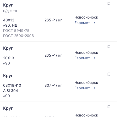
по
Круг
актуальным
н/д
•
то
предложениям
и
Новосибирск
40Х13
265 ₽ / кг
обновляется
›
Евромет
⌀90, НД
по
ГОСТ 5949-75
мере
ГОСТ 2590-2006
обновления
прайс-
Круг
листов.
Новосибирск
265 ₽ / кг
›
20Х13
Евромет
⌀90
Круг
Новосибирск
08Х18Н10
307 ₽ / кг
›
Евромет
AISI 304
⌀90
Круг
Новосибирск