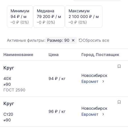
Статистика
и
Минимум
Медиана
Максимум
динамика
94 ₽ / м
79 200 ₽ / м
2 100 000 ₽ / м
цен:
–0 ₽ (0%)
–0 ₽ (0%)
–0 ₽ (0%)
Круг
90
Показаны
Активные фильтры:
Размер: 90
Сбросить все
минимальная,
медианная
Наименование
Цена
Город, Поставщик
и
максимальная
Таблица
цена
Круг
цен
по
на
Новосибирск
данным
40Х
94 ₽ / кг
металлопрокат
›
Евромет
прайс-
⌀90
с
листов
ГОСТ 2590
указанием
поставщиков
ГОСТ,
за
Круг
размеров
последний
Новосибирск
и
96 ₽ / кг
месяц.
›
Ст20
Евромет
поставщиков
Статистика
⌀90
по
рассчитывается
запросу