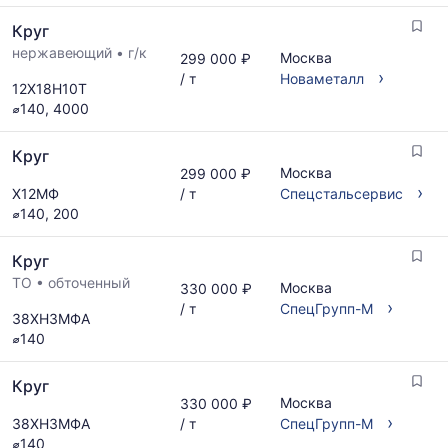
запросу
по
Круг
актуальным
нержавеющий
•
г/к
предложениям
Москва
299 000 ₽
и
›
/ т
Новаметалл
12Х18Н10Т
обновляется
⌀140, 4000
по
мере
Круг
обновления
Москва
299 000 ₽
прайс-
›
Х12МФ
/ т
Спецстальсервис
листов.
⌀140, 200
Круг
ТО
•
обточенный
Москва
330 000 ₽
›
/ т
СпецГрупп-М
38ХН3МФА
⌀140
Круг
Москва
330 000 ₽
›
38ХН3МФА
/ т
СпецГрупп-М
⌀140