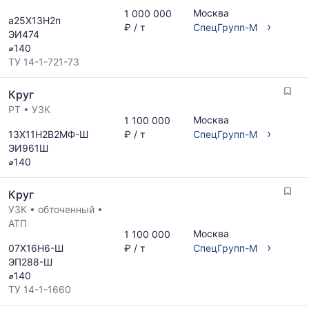
Москва
1 000 000
а25Х13Н2п
›
₽ / т
СпецГрупп-М
ЭИ474
⌀140
ТУ 14-1-721-73
Круг
РТ
•
УЗК
Москва
1 100 000
›
13Х11Н2В2МФ-Ш
₽ / т
СпецГрупп-М
ЭИ961Ш
⌀140
Круг
УЗК
•
обточенный
•
АТП
Москва
1 100 000
›
07Х16Н6-Ш
₽ / т
СпецГрупп-М
ЭП288-Ш
⌀140
ТУ 14-1-1660