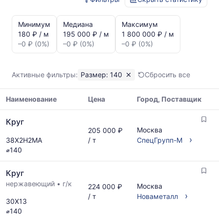
Статистика
и
Минимум
Медиана
Максимум
динамика
180 ₽ / м
195 000 ₽ / м
1 800 000 ₽ / м
цен:
–0 ₽ (0%)
–0 ₽ (0%)
–0 ₽ (0%)
Круг
140
Показаны
Активные фильтры:
Размер: 140
Сбросить все
минимальная,
медианная
Наименование
Цена
Город, Поставщик
и
максимальная
Таблица
цена
Круг
цен
по
Москва
205 000 ₽
на
данным
›
38Х2Н2МА
/ т
СпецГрупп-М
металлопрокат
прайс-
⌀140
с
листов
указанием
поставщиков
Круг
ГОСТ,
за
размеров
нержавеющий
•
г/к
Москва
224 000 ₽
последний
и
›
/ т
Новаметалл
месяц.
30Х13
поставщиков
Статистика
⌀140
по
рассчитывается