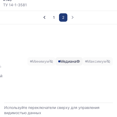
ТУ 14-1-3581
1
2
График
отражает
изменение
минимальной,
медианной
и
Минимум
Медиана
Максимум
максимальной
,
цены
по
ой
данным
прайс-
листов
поставщиков
за
последние
Используйте переключатели сверху для управления
6
видимостью данных
месяцев.