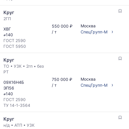
Круг
2ГП
Москва
550 000 ₽
ХВГ
›
/ т
СпецГрупп-М
⌀140
ГОСТ 2590
ГОСТ 5950
Круг
ТО
•
УЗК
•
2гп
•
без
РТ
Москва
750 000 ₽
09Х16Н4Б
›
/ т
СпецГрупп-М
ЭП56
⌀140
ГОСТ 2590
ТУ 14-1-3564
Круг
н/д
•
АТП
•
УЗК