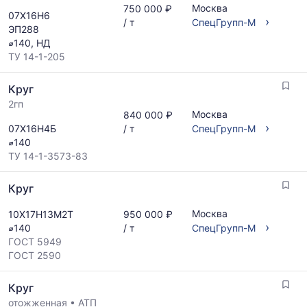
Москва
750 000 ₽
07Х16Н6
›
/ т
СпецГрупп-М
ЭП288
⌀140, НД
ТУ 14-1-205
Круг
2гп
Москва
840 000 ₽
›
07Х16Н4Б
/ т
СпецГрупп-М
⌀140
ТУ 14-1-3573-83
Круг
Москва
10Х17Н13М2Т
950 000 ₽
›
⌀140
/ т
СпецГрупп-М
ГОСТ 5949
ГОСТ 2590
Круг
отожженная
•
АТП