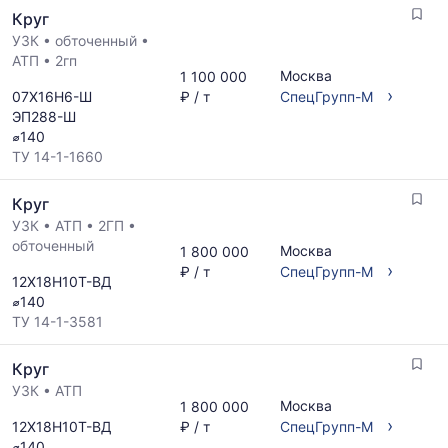
Круг
УЗК
•
обточенный
•
АТП
•
2гп
Москва
1 100 000
›
07Х16Н6-Ш
₽ / т
СпецГрупп-М
ЭП288-Ш
⌀140
ТУ 14-1-1660
Круг
УЗК
•
АТП
•
2ГП
•
обточенный
Москва
1 800 000
›
₽ / т
СпецГрупп-М
12Х18Н10Т-ВД
⌀140
ТУ 14-1-3581
Круг
УЗК
•
АТП
Москва
1 800 000
›
12Х18Н10Т-ВД
₽ / т
СпецГрупп-М
⌀140