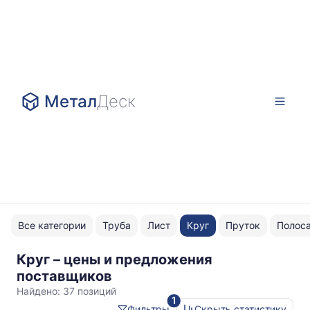
Метал
Деск
Все категории
Труба
Лист
Круг
Пруток
Полос
Круг – цены и предложения
140
поставщиков
Найдено:
37 позиций
1
Фильтры
Скрыть статистику