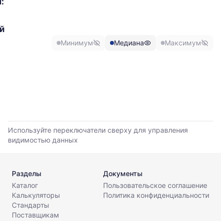
:
изменение
минимальной,
медианной
й
и
Минимум
Медиана
Максимум
максимальной
цены
по
данным
прайс-
листов
поставщиков
за
последние
Используйте переключатели сверху для управления
6
видимостью данных
месяцев.
Используйте
динамику,
чтобы
Разделы
Документы
оценить
Каталог
Пользовательское соглашение
тренд
Калькуляторы
Политика конфиденциальности
и
Стандарты
разброс
Поставщикам