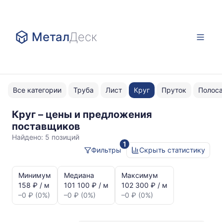
Метал
Деск
Все категории
Труба
Лист
Круг
Пруток
Полос
Круг – цены и предложения
оцинкованный
поставщиков
Найдено:
5 позиций
1
Фильтры
Скрыть статистику
Статистика
и
Минимум
Медиана
Максимум
динамика
158 ₽ / м
101 100 ₽ / м
102 300 ₽ / м
цен:
–0 ₽ (0%)
–0 ₽ (0%)
–0 ₽ (0%)
Круг
оцинкованный
Показаны