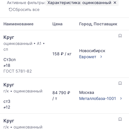
Активные фильтры:
Характеристика: оцинкованный
минимальная,
Сбросить все
медианная
и
максимальная
Наименование
Цена
Город, Поставщик
цена
Таблица
по
Круг
цен
данным
оцинкованный
•
А1
•
на
прайс-
сп
металлопрокат
Новосибирск
листов
158 ₽ / кг
с
›
Евромет
поставщиков
Ст3сп
указанием
за
⌀18
ГОСТ,
последний
ГОСТ 5781-82
размеров
месяц.
и
Статистика
Круг
поставщиков
рассчитывается
по
г/к
•
оцинкованный
по
Москва
84 790 ₽
запросу
›
актуальным
/ т
Металлобаза-1001
ст3
предложениям
⌀12
и
обновляется
Круг
по
мере
г/к
•
оцинкованный