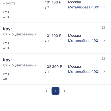
Москва
101 100 ₽
обновления
•
бухта
›
/ т
Металлобаза-1001
прайс-
ст3
листов.
⌀10
Круг
г/к
•
оцинкованный
Москва
101 100 ₽
›
/ т
Металлобаза-1001
ст3
⌀10
Круг
г/к
•
оцинкованный
Москва
102 300 ₽
›
/ т
Металлобаза-1001
ст3
⌀8
1
График
отражает