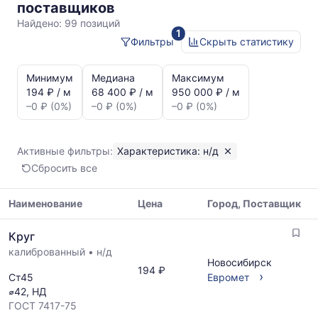
н/
поставщиков
д
Найдено:
99 позиций
1
Фильтры
Скрыть статистику
Статистика
и
Минимум
Медиана
Максимум
динамика
194 ₽ / м
68 400 ₽ / м
950 000 ₽ / м
цен:
–0 ₽ (0%)
–0 ₽ (0%)
–0 ₽ (0%)
Круг
н/
д
Активные фильтры:
Характеристика: н/д
Показаны
Сбросить все
минимальная,
медианная
и
Наименование
Цена
Город, Поставщик
максимальная
Таблица
цена
Круг
цен
по
калиброванный
•
н/д
на
данным
Новосибирск
металлопрокат
194 ₽
прайс-
›
Ст45
Евромет
с
листов
⌀42, НД
указанием
поставщиков
ГОСТ 7417-75
ГОСТ,
за