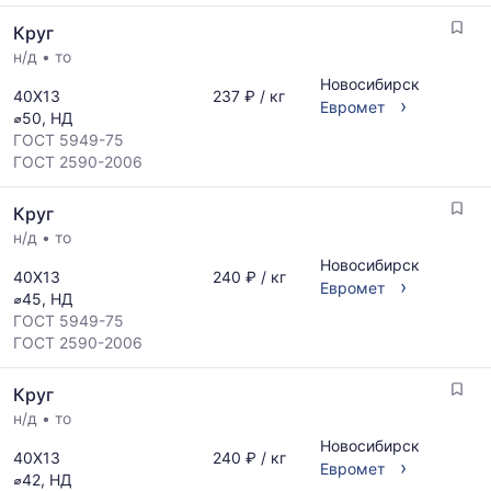
размеров
последний
Круг
и
месяц.
поставщиков
н/д
•
то
Статистика
по
рассчитывается
Новосибирск
40Х13
237 ₽ / кг
запросу
›
по
Евромет
⌀50, НД
актуальным
ГОСТ 5949-75
предложениям
ГОСТ 2590-2006
и
обновляется
Круг
по
мере
н/д
•
то
обновления
Новосибирск
40Х13
240 ₽ / кг
прайс-
›
Евромет
⌀45, НД
листов.
ГОСТ 5949-75
ГОСТ 2590-2006
Круг
н/д
•
то
Новосибирск
40Х13
240 ₽ / кг
›
Евромет
⌀42, НД