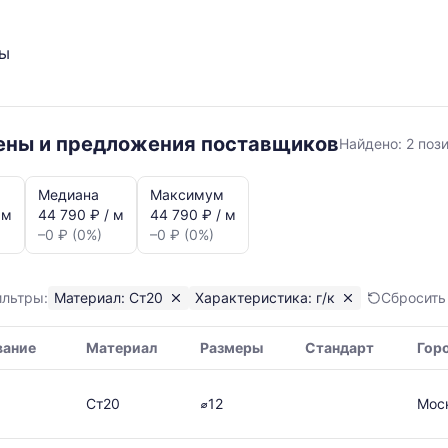
ты
Ст20
цены и предложения поставщиков
Найдено:
2 поз
г/
к
Медиана
Максимум
 м
44 790 ₽ / м
44 790 ₽ / м
–0 ₽ (0%)
–0 ₽ (0%)
ильтры:
Материал: Ст20
Характеристика: г/к
Сбросить
вание
Материал
Размеры
Стандарт
Гор
я,
Ст20
⌀12
Мос
ая