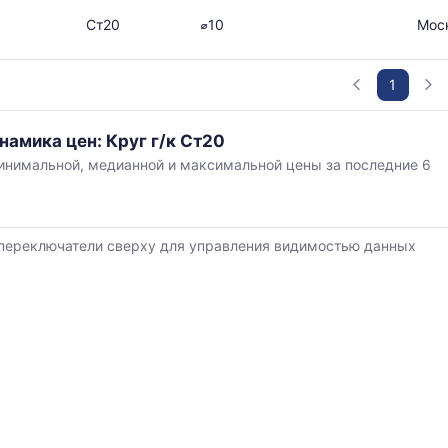
Ст20
⌀10
Мос
в
1
намика цен: Круг г/к Ст20
нимальной, медианной и максимальной цены за последние 6
ется
,
ям
переключатели сверху для управления видимостью данных
й