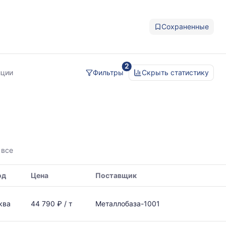
Сохраненные
2
иции
Фильтры
Скрыть статистику
 все
од
Цена
Поставщик
ква
44 790 ₽ / т
Металлобаза-1001