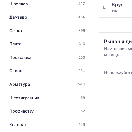
по
с
Швеллер
Круг
437
данным
указанием
г/к
прайс-
ГОСТ,
Двутавр
414
листов
размеров
поставщико
и
за
Сетка
396
поставщиков
последний
по
График
Рынок и ди
месяц.
Плита
316
запросу
отражает
Статистика
Изменение ми
изменение
рассчитыва
месяцев
Проволока
минимальной
256
по
медианной
актуальным
и
Отвод
предложени
254
Используйте 
максимально
и
цены
обновляется
Арматура
243
по
по
данным
мере
Шестигранник
158
прайс-
обновления
листов
прайс-
поставщиков
Профнастил
152
листов.
за
последние
Квадрат
149
6