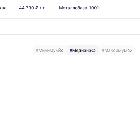
ква
44 790 ₽ / т
Металлобаза-1001
Минимум
Медиана
Максимум