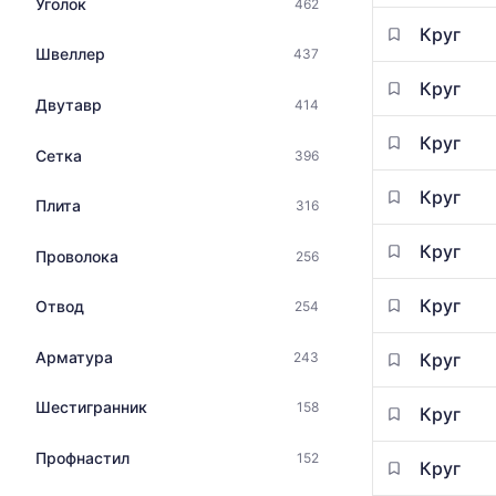
Уголок
462
на
данным
металлопрокат
Круг
прайс-
с
Швеллер
437
листов
указанием
поставщико
Круг
ГОСТ,
Двутавр
414
за
размеров
последний
и
Круг
месяц.
Сетка
396
поставщиков
Статистика
по
рассчитыва
Круг
Плита
316
запросу
по
актуальным
Круг
Проволока
256
предложени
и
Круг
Отвод
обновляется
254
по
мере
Арматура
243
Круг
обновления
прайс-
Шестигранник
158
Круг
листов.
Профнастил
152
Круг