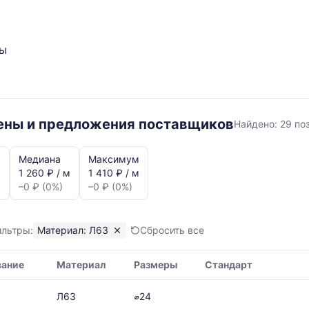
ты
Л63
цены и предложения поставщиков
Найдено:
29 по
Медиана
Максимум
м
1 260 ₽ / м
1 410 ₽ / м
–0 ₽ (0%)
–0 ₽ (0%)
ильтры:
Материал: Л63
Сбросить все
я,
вание
Материал
Размеры
Стандарт
ая
Л63
⌀24