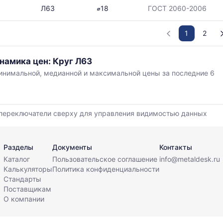
Л63
⌀18
ГОСТ 2060-2006
1
2
намика цен: Круг Л63
нимальной, медианной и максимальной цены за последние 6
,
переключатели сверху для управления видимостью данных
й
Разделы
Документы
Контакты
Каталог
Пользовательское соглашение
info@metaldesk.ru
Калькуляторы
Политика конфиденциальности
Стандарты
Поставщикам
О компании