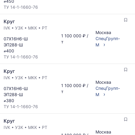
⌀450
и
ТУ 14-1-1660-76
обновляется
по
Круг
мере
обновления
IVК
•
УЗК
•
МКК
•
РТ
Москва
прайс-
1 100 000 ₽ /
СпецГрупп-
07Х16Н6-Ш
листов.
т
›
ЭП288-Ш
М
⌀400
ТУ 14-1-1660-76
Круг
IVК
•
УЗК
•
МКК
•
РТ
Москва
1 100 000 ₽ /
СпецГрупп-
07Х16Н6-Ш
т
›
ЭП288-Ш
М
⌀380
ТУ 14-1-1660-76
Круг
IVК
•
УЗК
•
МКК
•
РТ
Москва