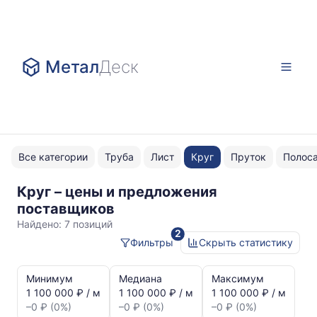
Метал
Деск
Все категории
Труба
Лист
Круг
Пруток
Полос
Круг – цены и предложения
ЭП288-
поставщиков
Ш
Найдено:
7 позиций
2
РТ
Фильтры
Скрыть статистику
Статистика
и
Минимум
Медиана
Максимум
динамика
1 100 000 ₽ / м
1 100 000 ₽ / м
1 100 000 ₽ / м
цен:
–0 ₽ (0%)
–0 ₽ (0%)
–0 ₽ (0%)
Круг