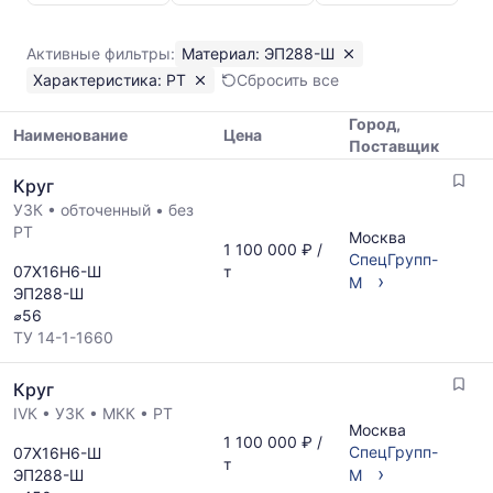
РТ
ЭП288-
Активные фильтры:
Материал: ЭП288-Ш
Ш
Характеристика: РТ
Сбросить все
Показаны
минимальная,
Город,
медианная
Наименование
Цена
Поставщик
и
Таблица
максимальная
Круг
цен
цена
УЗК
•
обточенный
•
без
на
по
РТ
металлопрокат
Москва
данным
1 100 000 ₽ /
с
СпецГрупп-
прайс-
07Х16Н6-Ш
т
указанием
›
М
листов
ЭП288-Ш
ГОСТ,
поставщиков
⌀56
размеров
за
ТУ 14-1-1660
и
последний
поставщиков
месяц.
Круг
по
Статистика
запросу
IVК
•
УЗК
•
МКК
•
РТ
рассчитывается
Москва
по
1 100 000 ₽ /
СпецГрупп-
07Х16Н6-Ш
актуальным
т
›
ЭП288-Ш
М
предложениям