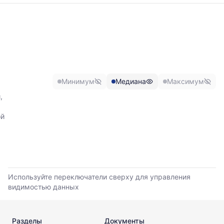
График
отражает
изменение
минимальной,
медианной
и
максимальной
Минимум
Медиана
Максимум
цены
по
,
данным
прайс-
ой
листов
поставщиков
за
последние
6
месяцев.
Используйте переключатели сверху для управления
Используйте
видимостью данных
динамику,
чтобы
оценить
Разделы
Документы