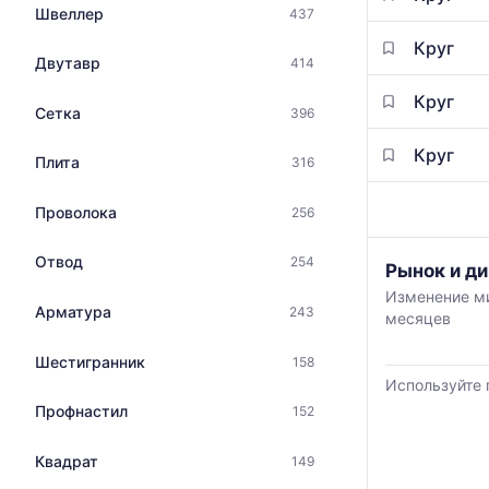
прайс-
с
Швеллер
437
листов
указанием
поставщико
Круг
ГОСТ,
Двутавр
414
за
размеров
последний
и
Круг
месяц.
Сетка
396
поставщиков
Статистика
по
рассчитыва
Круг
Плита
316
запросу
по
актуальным
Проволока
256
предложени
и
Отвод
обновляется
254
График
Рынок и ди
по
отражает
Изменение ми
мере
изменение
Арматура
243
месяцев
обновления
минимальной
прайс-
медианной
Шестигранник
158
листов.
и
Используйте 
максимально
Профнастил
152
цены
по
данным
Квадрат
149
прайс-