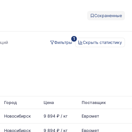
Сохраненные
1
иций
Фильтры
Скрыть статистику
Город
Цена
Поставщик
Новосибирск
9 894 ₽ / кг
Евромет
Новосибирск
9 894 ₽ / кг
Евромет