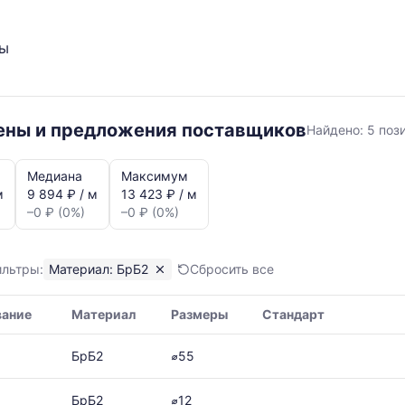
ты
БрБ2
цены и предложения поставщиков
Найдено:
5 поз
Медиана
Максимум
м
9 894 ₽ / м
13 423 ₽ / м
–0 ₽ (0%)
–0 ₽ (0%)
ильтры:
Материал: БрБ2
Сбросить все
я,
вание
Материал
Размеры
Стандарт
ая
БрБ2
⌀55
БрБ2
⌀12