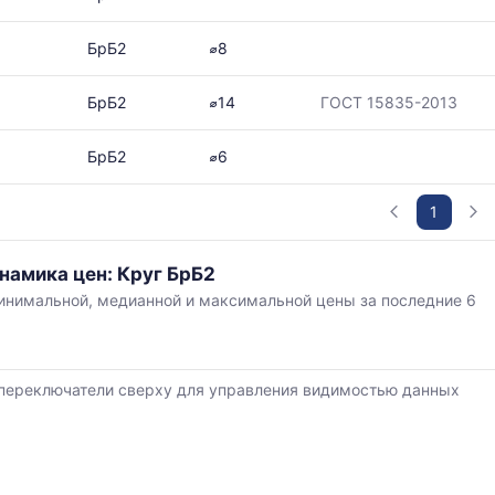
в
БрБ2
⌀8
БрБ2
⌀14
ГОСТ 15835-2013
ется
БрБ2
⌀6
1
ям
намика цен: Круг БрБ2
нимальной, медианной и максимальной цены за последние 6
,
переключатели сверху для управления видимостью данных
й