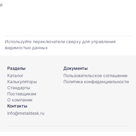
прайс-
прайс-
й
листов.
листов
поставщиков
за
последние
6
месяцев.
Используйте переключатели сверху для управления
Используйте
видимостью данных
динамику,
чтобы
оценить
Разделы
Документы
тренд
Каталог
Пользовательское соглашение
и
Калькуляторы
Политика конфиденциальности
разброс
Стандарты
цен
Поставщикам
на
О компании
рынке.
Контакты
Период
info@metaldesk.ru
анализа:
последние
6
© МеталДеск, 2026. Все права защищены.