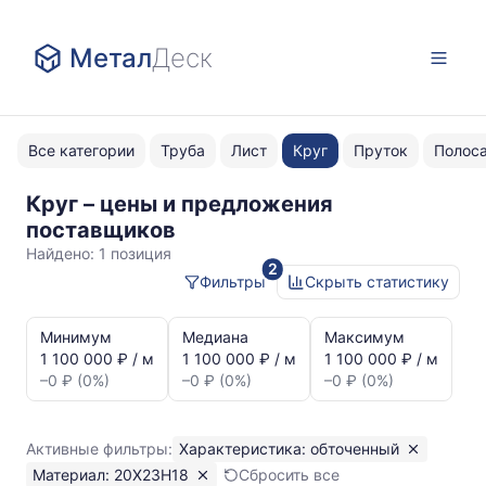
Метал
Деск
Все категории
Труба
Лист
Круг
Пруток
Полос
Круг – цены и предложения
обточенный
поставщиков
20Х23Н18
Найдено:
1 позиция
2
Фильтры
Скрыть статистику
Статистика
и
Минимум
Медиана
Максимум
динамика
1 100 000 ₽ / м
1 100 000 ₽ / м
1 100 000 ₽ / м
цен:
–0 ₽ (0%)
–0 ₽ (0%)
–0 ₽ (0%)
Круг
обточенный
20Х23Н18
Активные фильтры:
Характеристика: обточенный
Показаны
Материал: 20Х23Н18
Сбросить все
минимальная,