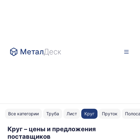
Метал
Деск
Все категории
Труба
Лист
Круг
Пруток
Полос
Круг – цены и предложения
12Х18Н10Т
поставщиков