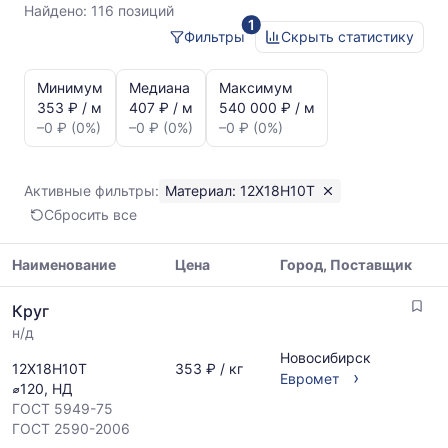
Найдено:
116 позиций
1
Фильтры
Скрыть статистику
Статистика
и
Минимум
Медиана
Максимум
динамика
353 ₽ / м
407 ₽ / м
540 000 ₽ / м
цен:
–0 ₽ (0%)
–0 ₽ (0%)
–0 ₽ (0%)
Круг
12Х18Н10Т
Показаны
Активные фильтры:
Материал: 12Х18Н10Т
минимальная,
Сбросить все
медианная
и
максимальная
Наименование
Цена
Город, Поставщик
цена
Таблица
по
Круг
цен
данным
н/д
на
прайс-
металлопрокат
Новосибирск
листов
12Х18Н10Т
353 ₽ / кг
с
›
Евромет
поставщиков
⌀120, НД
указанием
за
ГОСТ 5949-75
ГОСТ,
последний
ГОСТ 2590-2006
размеров
месяц.