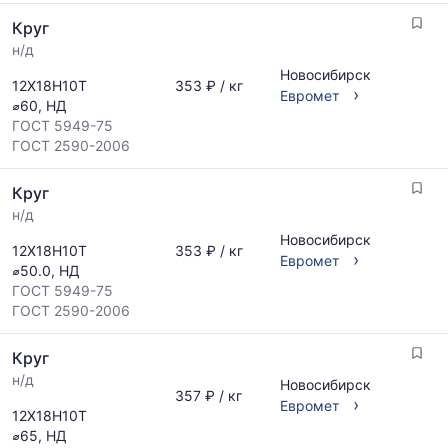
и
Статистика
Круг
поставщиков
рассчитывается
по
н/д
по
запросу
актуальным
Новосибирск
12Х18Н10Т
353 ₽ / кг
›
предложениям
Евромет
⌀60, НД
и
ГОСТ 5949-75
обновляется
ГОСТ 2590-2006
по
мере
Круг
обновления
прайс-
н/д
листов.
Новосибирск
12Х18Н10Т
353 ₽ / кг
›
Евромет
⌀50.0, НД
ГОСТ 5949-75
ГОСТ 2590-2006
Круг
н/д
Новосибирск
357 ₽ / кг
›
Евромет
12Х18Н10Т
⌀65, НД